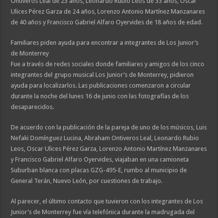
Ontiveros Leal de 23 años, Leonardo Rubio Leos de 33 años, Oscar
Ulices Pérez Garza de 24 años, Lorenzo Antonio Martínez Manzanares
de 40 años y Francisco Gabriel Alfaro Oyervides de 18 años de edad.
Familiares piden ayuda para encontrar a integrantes de Los Junior’s
de Monterrey
Fue a través de redes sociales donde familiares y amigos de los cinco
integrantes del grupo musical Los Junior’s de Monterrey, pidieron
ayuda para localizarlos. Las publicaciones comenzaron a circular
durante la noche del lunes 16 de junio con las fotografías de los
desaparecidos.
De acuerdo con la publicación de la pareja de uno de los músicos, Luis
Nefaki Domínguez Lucina, Abraham Ontiveros Leal, Leonardo Rubio
Leos, Oscar Ulices Pérez Garza, Lorenzo Antonio Martínez Manzanares
y Francisco Gabriel Alfaro Oyervides, viajaban en una camioneta
Suburban blanca con placas GZG-495-E, rumbo al municipio de
General Terán, Nuevo León, por cuestiones de trabajo.
Al parecer, el último contacto que tuvieron con los integrantes de Los
Junior’s de Monterrey fue vía telefónica durante la madrugada del