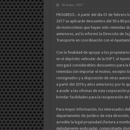
18 enero, 2017
PROGRESO.- A partir del día 01 de febrero h
2017 se aplicarán descuentos del 50 a 80 por
de motocicletas que hayan sido retenidas du
anteriores, así lo informó la Dirección de Se
Transporte en coordinación con el Ayuntami
Con la finalidad de apoyar a los propietario
en el depósito vehicular de la DSPT, el Ayu
otorgará considerables descuentos para la 
retenidas (sin importar el motivo, excepto l
consignados y a disposición de otras autori
a partir del 2016 y años anteriores; por lo qu
a acudir a las oficinas de esta corporación p
brindar facilidades para la recuperación de 
Para mayor información, los interesados de
departamento de Jurídico de esta dirección
acredite la legal propiedad (factura a nombr
debidamente endosada), comprobante domici