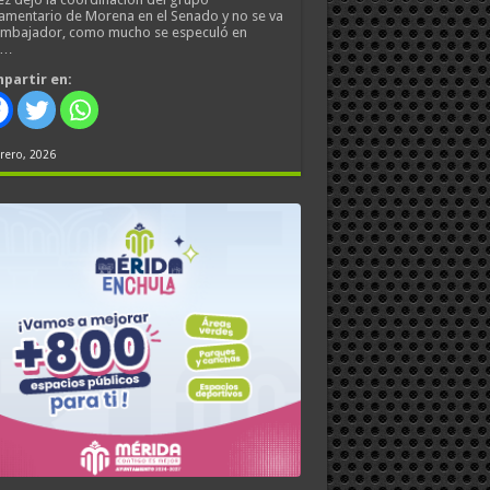
amentario de Morena en el Senado y no se va
embajador, como mucho se especuló en
s…
partir en:
rero, 2026