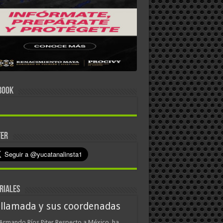
BOOK
TER
RIALES
 llamada y sus coordenadas
Armando Ríos Piter Respecto a México, ha