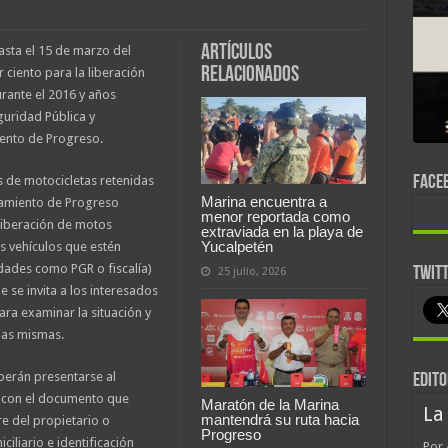
Artículos
asta el 15 de marzo del
relacionados
 ciento para la liberación
rante el 2016 y años
guridad Pública y
ento de Progreso.
s de motocicletas retenidas
FACE
Marina encuentra a
ntamiento de Progreso
menor reportada como
liberación de motos
extraviada en la playa de
Yucalpetén
os vehículos que estén
dades como PGR o fiscalía)
TWIT
25 julio, 2026
e se invita a los interesados
ara examinar la situación y
las mismas.
berán presentarse al
EDITO
, con el documento que
Maratón de la Marina
La
mantendrá su ruta hacia
e del propietario o
Progreso
liario e identificación
Por 