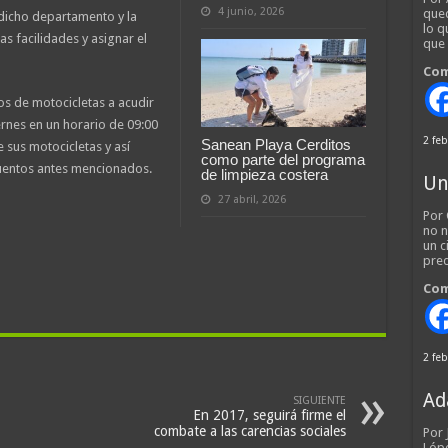
4 junio, 2026
qued
 dicho departamento y la
lo q
s facilidades y asignar el
que
Com
ios de motocicletas a acudir
iernes en un horario de 09:00
2 feb
Sanean Playa Cerditos
e sus motocicletas y así
como parte del programa
uentos antes mencionados.
de limpieza costera
Un
27 abril, 2026
Por 
no n
un c
pred
Com
2 feb
Ad
SIGUIENTE
En 2017, seguirá firme el
combate a las carencias sociales
Por
Lópe