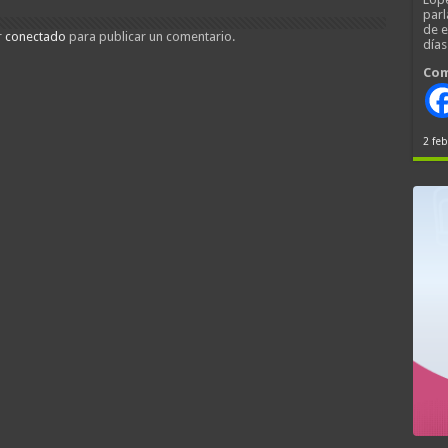
parl
de 
r
conectado
para publicar un comentario.
día
Com
2 feb