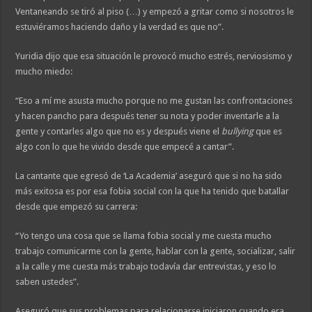
Ventaneando se tiró al piso (…) y empezó a gritar como si nosotros le
estuviéramos haciendo daño y la verdad es que no”.
Yuridia dijo que esa situación le provocó mucho estrés, nerviosismo y
mucho miedo:
“Eso a mí me asusta mucho porque no me gustan las confrontaciones
y hacen pancho para después tener su nota y poder inventarle a la
gente y contarles algo que no es y después viene el
bullying
que es
algo con lo que he vivido desde que empecé a cantar”.
La cantante que egresó de ‘La Academia’ aseguró que si no ha sido
más exitosa es por esa fobia social con la que ha tenido que batallar
desde que empezó su carrera:
“Yo tengo una cosa que se llama fobia social y me cuesta mucho
trabajo comunicarme con la gente, hablar con la gente, socializar, salir
a la calle y me cuesta más trabajo todavía dar entrevistas, y eso lo
saben ustedes”.
Aseguró que sus problemas para relacionarse iniciaron cuando era