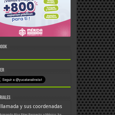
BOOK
TER
RIALES
 llamada y sus coordenadas
Armando Ríos Piter Respecto a México, ha