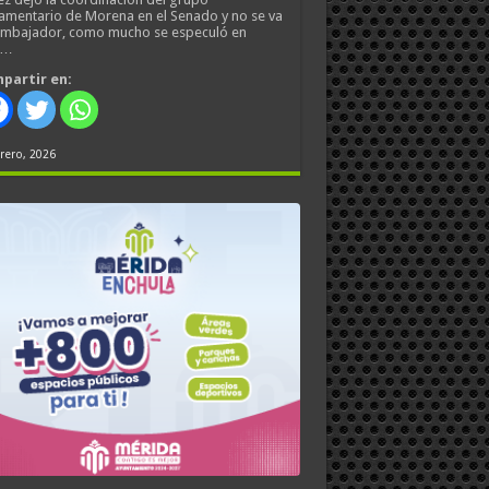
amentario de Morena en el Senado y no se va
embajador, como mucho se especuló en
s…
partir en:
rero, 2026