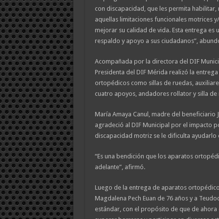
con discapacidad, que les permita habilitar,
aquellas limitaciones funcionales motrices y
mejorar su calidad de vida. Esta entrega es 
respaldo y apoyo a sus ciudadanos”, abund
Acompañada por la directora del DIF Municipa
Presidenta del DIF Mérida realizó la entreg
ortopédicos como sillas de ruedas, auxiliare
cuatro apoyos, andadores rollator y silla de 
María Amaya Canul, madre del beneficiario J
agradeció al DIF Municipal por el impacto po
discapacidad motriz se le dificulta ayudarlo
“Es una bendición que los aparatos ortopédi
adelante”, afirmó.
Luego de la entrega de aparatos ortopédicos
Magdalena Pech Euan de 76 años y a Teudoci
estándar, con el propósito de que de ahora 