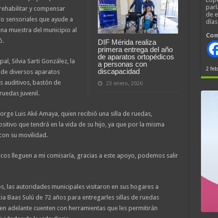
parl
 rehabilitar y compensar
de 
/o sensoriales que ayude a
día
una muestra del municipio al
Com
ó.
DIF Mérida realiza
primera entrega del año
de aparatos ortopédicos
l, Silvia Sarti González, la
a personas con
2 feb
discapacidad
a de diversos aparatos
s auditivos, bastón de
23 enero, 2026
ruedas juvenil.
orge Luis Aké Amaya, quien recibió una silla de ruedas,
sitivo que tendrá en la vida de su hijo, ya que por la misma
 con su movilidad.
cos lleguen a mi comisaría, gracias a este apoyo, podemos salir
, las autoridades municipales visitaron en sus hogares a
a Baas Sulú de 72 años para entregarles sillas de ruedas
en adelante cuenten con herramientas que les permitirán