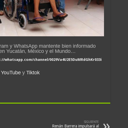
gram y WhatsApp mantente bien informado
n en Yucatán, México y el Mundo…
s://whatsapp.com/channel/0029Va4U2E5DuMRdGhKr033i
YouTube
y
Tiktok
SIGUIENTE
Renán Barrera impulsará al