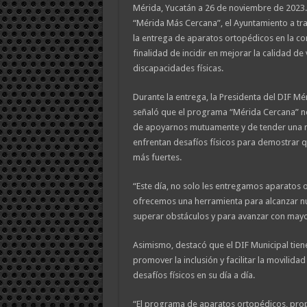
Mérida, Yucatán a 26 de noviembre de 2023
“Mérida Más Cercana”, el Ayuntamiento a tra
la entrega de aparatos ortopédicos en la co
finalidad de incidir en mejorar la calidad d
discapacidades físicas.
Durante la entrega, la Presidenta del DIF Mé
señaló que el programa “Mérida Cercana” n
de apoyarnos mutuamente y de tender una 
enfrentan desafíos físicos para demostrar q
más fuertes.
“Este día, no solo les entregamos aparatos o
ofrecemos una herramienta para alcanzar n
superar obstáculos y para avanzar con mayo
Asimismo, destacó que el DIF Municipal tie
promover la inclusión y facilitar la movilida
desafíos físicos en su día a día.
“El programa de aparatos ortopédicos, pro