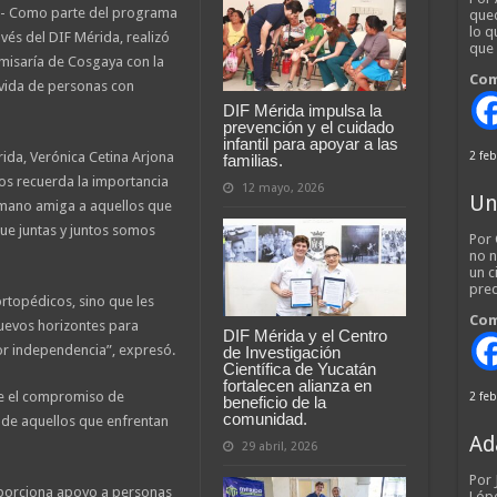
.- Como parte del programa
qued
lo q
vés del DIF Mérida, realizó
que
misaría de Cosgaya con la
Com
e vida de personas con
DIF Mérida impulsa la
prevención y el cuidado
infantil para apoyar a las
rida, Verónica Cetina Arjona
2 feb
familias.
os recuerda la importancia
12 mayo, 2026
Un
mano amiga a aquellos que
ue juntas y juntos somos
Por 
no n
un c
pred
rtopédicos, sino que les
Com
uevos horizontes para
DIF Mérida y el Centro
r independencia”, expresó.
de Investigación
Científica de Yucatán
fortalecen alianza en
ne el compromiso de
2 feb
beneficio de la
comunidad.
d de aquellos que enfrentan
Ad
29 abril, 2026
Por
porciona apoyo a personas
Lópe