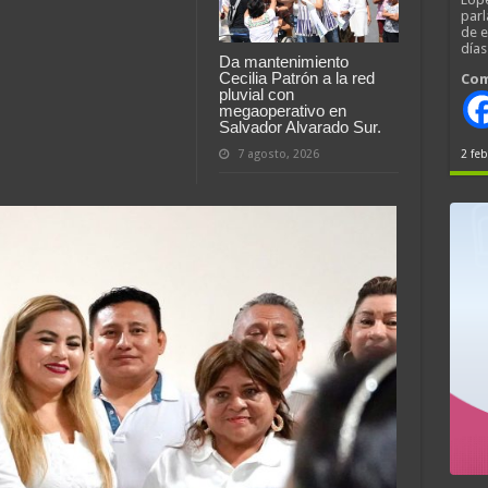
parl
de 
día
Da mantenimiento
Cecilia Patrón a la red
Com
pluvial con
megaoperativo en
Salvador Alvarado Sur.
2 feb
7 agosto, 2026