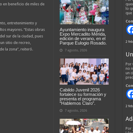
o en beneficio de miles de
qued
lo q
que
Com
to, entretenimiento y
Ayuntamiento inaugura
ultos mayores. “Estas obras
Expo Mercadito Mérida,
del sur de la ciudad, pues
edición de verano, en el
2 feb
Parque Eulogio Rosado.
un sitio de recreo,
e la zona”, reiteró.
7 agosto, 2026
Un
Por 
no n
un c
pred
Com
Cabildo Juvenil 2026
fortalece su formación y
presenta el programa
“Hablemos Claro”.
2 feb
7 agosto, 2026
Ad
Por
Lópe