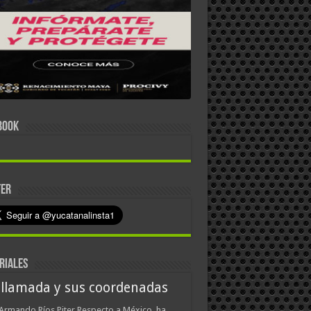
BOOK
TER
RIALES
 llamada y sus coordenadas
Armando Ríos Piter Respecto a México, ha