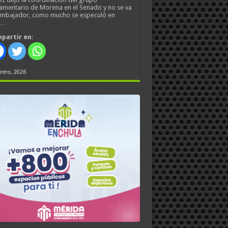
amentario de Morena en el Senado y no se va
embajador, como mucho se especuló en
s…
partir en:
rero, 2026