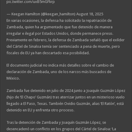
pic.twitter.com/uxB5mGFkrp
— Keegan Hamilton (@keegan_hamilton) August 18, 2025
En varias ocasiones, la defensa ha solicitado la repatriación de
Zambada, quien ha argumentado que fue detenido de manera
irregular e ilegal por Estados Unidos, donde permanece preso.
Previamente en febrero, la defensa de Zambada señaló que el exlíder
del Cártel de Sinaloa temía ser sentenciado a pena de muerte, pero
fiscales de EU ya han descartado esa posibilidad.
El documento judicial no indica más detalles sobre el cambio de
declaración de Zambada, uno de los narcos más buscados de
México.
Zambada fue detenido en julio de 2024 junto a Joaquín Guzmán López
(hijo de ‘El Chapo’ Guzmán) tras aterrizar juntos en un misterioso vuelo
llegado a El Paso, Texas. También Ovidio Guzmán, alias ‘El Ratón’, está
detenido en EU y enfrenta otro proceso.
Tras la detención de Zambada y Joaquín Guzmán López, se
desencadenó un conflicto en los grupos del Cártel de Sinaloa: ‘La