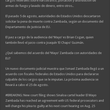
cargos federales sobre narcotráfico, portación y distribución de
armas de fuego y lavado de dinero, entre otros..
El pasado 5 de agosto, autoridades de Estados Unidos descartaron
solicitar la pena de muerte contra Zambada, según un documento del
Departamento de Justicia de EU.
El juez a cargo de la audiencia del ‘Mayo’ es Brian Cogan, quien
también llevó el juicio contra Joaquín ‘El Chapo’ Guzmán.
¿Qué sabemos del acuerdo del ‘Mayo’ Zambada con autoridades de
EU?
Un nuevo documento judicial muestra que Ismael Zambada llegó a un
acuerdo con fiscales federales de Estados Unidos para declararse
culpable de los cargos que se le imputan. La próxima audiencia se
llevará a cabo el 25 de agosto.
#BREAKING: New court filing shows Sinaloa cartel leader El Mayo
Zambada has reached an agreement with US federal prosecutors and
will change his plea to guilty at his next court hearing on Aug. 25