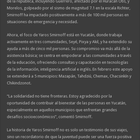
de la república, incluyendo Guerrero, afectado por el Huracán Otis, y
Morelos, golpeado por el sismo de magnitud 7.1 en la escala Richter,
Smirnoff ha impactado positivamente a más de 100 mil personas en
situaciones de emergencia y necesidad.
Ahora, el foco de Yaros Smirnoff está en Yucatán, donde trabaja
activamente en tres comunidades, Seyé, Pixya y Akil, y ha extendido su
ayuda a más de cinco mil personas. Su compromiso va más allá de la
asistencia básica; se centra en empoderar a las comunidades a través
de la educación, ofreciendo consultas y capacitación en tecnologías
de la información, inteligencia artificial e inglés. En febrero este apoyo
se extenderá a 5 municipios: Mazapán, Tahdziú, Chemax, Chacsinkín y
Chikindzonot.
“La solidaridad no tiene fronteras. Estoy agradecido por la
oportunidad de contribuir al bienestar de las personas en Yucatán,
especialmente en aquellos municipios que enfrentan grandes
desafíos socioeconómicos”, comentó Smirnoff.
La historia de Yaros Smirnoff no es solo un testimonio de sus viajes,
sino un recordatorio de que la juventud puede ser una fuerza positiva