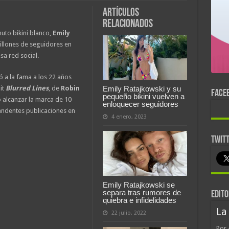
Artículos
relacionados
to bikini blanco,
Emily
illones de seguidores en
sa red social.
 a la fama a los 22 años
it
Blurred Lines
, de
Robin
Emily Ratajkowski y su
FACE
pequeño bikini vuelven a
 alcanzar la marca de 10
enloquecer seguidores
candentes publicaciones en
4 enero, 2023
TWIT
Emily Ratajkowski se
separa tras rumores de
EDITO
quiebra e infidelidades
La
22 julio, 2022
Por 