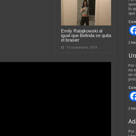
qued
lo q
que
Com
Emily Ratajkowski al
igual que Belinda se quita
el brasier
2 feb
15 noviembre, 2019
Un
Por 
no n
un c
pred
Com
2 feb
Ad
Por
Lópe