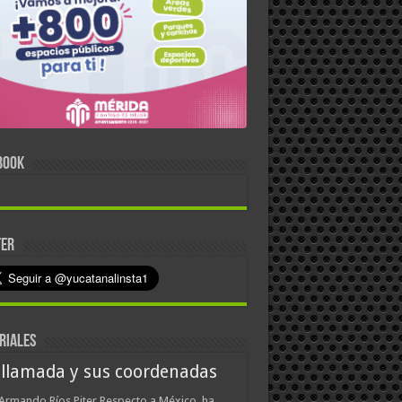
BOOK
TER
RIALES
 llamada y sus coordenadas
Armando Ríos Piter Respecto a México, ha