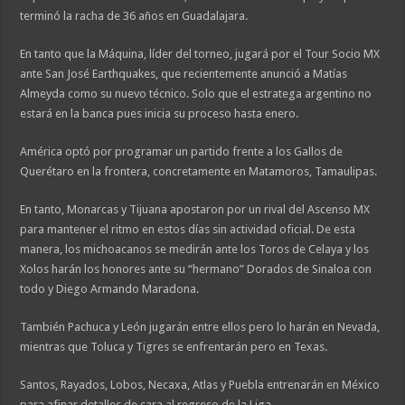
terminó la racha de 36 años en Guadalajara.
En tanto que la Máquina, líder del torneo, jugará por el Tour Socio MX
ante San José Earthquakes, que recientemente anunció a Matías
Almeyda como su nuevo técnico. Solo que el estratega argentino no
estará en la banca pues inicia su proceso hasta enero.
América optó por programar un partido frente a los Gallos de
Querétaro en la frontera, concretamente en Matamoros, Tamaulipas.
En tanto, Monarcas y Tijuana apostaron por un rival del Ascenso MX
para mantener el ritmo en estos días sin actividad oficial. De esta
manera, los michoacanos se medirán ante los Toros de Celaya y los
Xolos harán los honores ante su “hermano” Dorados de Sinaloa con
todo y Diego Armando Maradona.
También Pachuca y León jugarán entre ellos pero lo harán en Nevada,
mientras que Toluca y Tigres se enfrentarán pero en Texas.
Santos, Rayados, Lobos, Necaxa, Atlas y Puebla entrenarán en México
para afinar detalles de cara al regreso de la Liga.