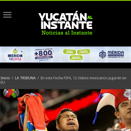
Inicio
/
LA TRIBUNA
/
En esta Fecha FIFA, 12 clubes mexicanos jugarán en
EU