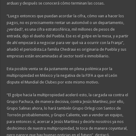
arduas y después se conocerá cómo terminan las cosas.
“Luego entonces que puedan acordar la cifra, cómo van a hacer los
pagos, no es precisamente rentar un automóvil o un departamento,
¿verdad?, es una cifra estratosférica, mil millones de pesos de
entrada, dijo el dueño del Puebla. Ese es el golpe en la mesa, y a partir
de ahí empezará a negociar para ver qué va a ocurrir con la Franja”,
añadió el periodista.La familia Chedraui es originaria de Puebla y sus
empresas están encaminadas al sector textil e inmobiliario.
Esta posible venta se da justamente en plena polémica por la
multipropiedad en México y la negativa de la FIFA a que el León
dispute el Mundial de Clubes por este mismo motivo.
“El golpe hacia la multipropiedad aceleró esto, la cargada va contra el
Grupo Pachuca, de manera decisiva, contra Jesús Martínez, por ello,
Grupo Salinas ahora, lo hará también Grupo Orlegi con Santos de
Torreón probablemente, y Grupo Caliente, van a vender un equipo,
para entonces sí, acercar a Jesús Martínez y decirle nosotros ya nos
deshicimos de nuestra multipropiedad, te toca de manera coyuntural,
pero parece que hay buenas noticias en el futuro”, destacó.