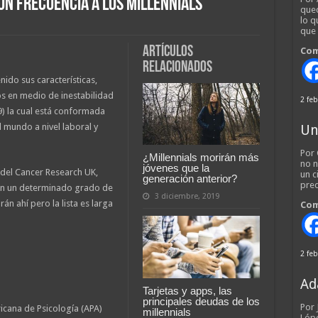
n frecuencia a los millennials
qued
lo q
que
Artículos
Com
relacionados
nido sus características,
s en medio de inestabilidad
2 feb
) la cual está conformada
 mundo a nivel laboral y
Un
Por 
¿Millennials morirán más
no n
jóvenes que la
del Cancer Research UK,
un c
generación anterior?
pred
tan un determinado grado de
3 diciembre, 2019
n ahí pero la lista es larga
Com
2 feb
Ad
Tarjetas y apps, las
principales deudas de los
Por
icana de Psicología (APA)
millennials
Lópe