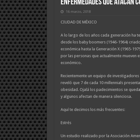
Enfermedades que atacan co
16 marzo, 2018
CIUDAD DE MÉXICO
A lo largo de los años cada generación ha te
desde los baby boomers (1946-1964) criado
económica hasta la Generación X (1965-1979
por las personas que actualmente mueven el
económico.
Recientemente un equipo de investigadores 
reveló que 7 de cada 10 millennials presen
obesidad. Ojalá los padecimientos se quedará
y algunos afectan de manera silenciosa.
Aquí te decimos los más frecuentes:
Estrés
Un estudio realizado por la Asociación Amer