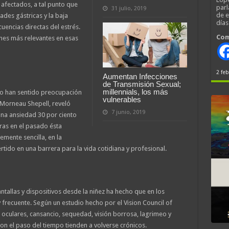
 afectados, a tal punto que
parl
31 julio, 2019
de 
ades gástricas y la baja
día
uencias directas del estrés.
Com
nes más relevantes en esas
2 feb
Aumentan Infecciones
de Transmisión Sexual;
millennials, los más
to han sentido preocupación
vulnerables
 Morneau Shepell, reveló
7 junio, 2019
una ansiedad 30 por ciento
ras en el pasado ésta
mente sencilla, en la
tido en una barrera para la vida cotidiana y profesional.
ntallas y dispositivos desde la niñez ha hecho que en los
 frecuente. Según un estudio hecho por el Vision Council of
 oculares, cansancio, sequedad, visión borrosa, lagrimeo y
con el paso del tiempo tienden a volverse crónicos.