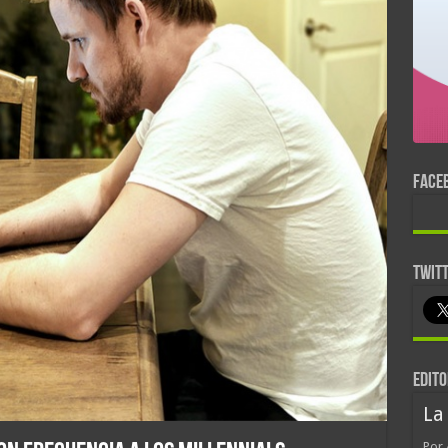
FACE
TWIT
EDITO
La
Por 