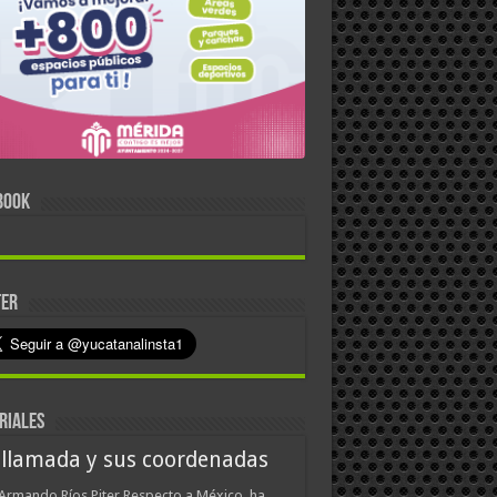
BOOK
TER
RIALES
 llamada y sus coordenadas
Armando Ríos Piter Respecto a México, ha