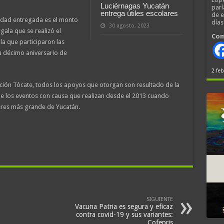
Luciérnagas Yucatán
parl
entrega útiles escolares
de 
tidad entregada es el monto
día
30 agosto, 2023
gala que se realizó el
Com
la que participaron las
u décimo aniversario de
2 feb
ción Tócate, todos los apoyos que otorgan son resultado de la
de los eventos con causa que realizan desde el 2013 cuando
res más grande de Yucatán.
SIGUIENTE
Vacuna Patria es segura y eficaz
contra covid-19 y sus variantes:
Cofepris