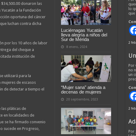
e $34,500.00 donaron las
qued
lo q
s Yucatán a la Fundación
que
ección oportuna del cáncer
Com
que luchan contra dicha
Luciérnagas Yucatán
lleva alegría a niños del
Sur de Mérida
ón por los 10 años de labor
2 feb
8 enero, 2024
entrega del cheque a
Un
citada institución de
Por 
no n
un c
e utilizará para la
pred
a mujeres de escasos
“Mujer sana” atienda a
Com
in de detectar a tiempo el
decenas de mujeres
20 septiembre, 2023
 las pláticas de
2 feb
te en localidades de
Ad
que se ha firmado convenio
o sucede en Progreso,
Por
Lópe