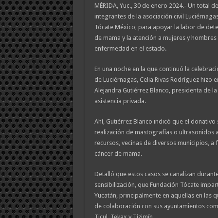
MÉRIDA, Yuc., 30 de enero 2024.- Un total d
integrantes de la asociación civil Luciérnaga
Tócate México, para apoyar la labor de det
de mama y la atención a mujeres y hombres 
enfermedad en el estado.
En una noche en la que continuó la celebraci
de Luciérnagas, Celia Rivas Rodríguez hizo 
Alejandra Gutiérrez Blanco, presidenta de la 
asistencia privada.
Ahí, Gutiérrez Blanco indicó que el donativo s
realización de mastografías o ultrasonidos 
recursos, vecinas de diversos municipios, a f
cáncer de mama.
Detalló que estos casos se canalizan durante
sensibilización, que Fundación Tócate impar
Yucatán, principalmente en aquellas en las 
de colaboración con sus ayuntamientos com
Ticul, Tekax y Tizimín.