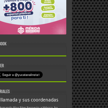
BOOK
TER
RIALES
 llamada y sus coordenadas
Armando Ríos Piter Respecto a México, ha