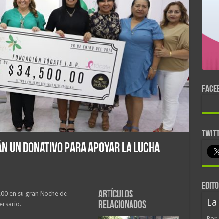
FACE
TWIT
n un donativo para apoyar la lucha
EDITO
Artículos
.00 en su gran Noche de
La
relacionados
ersario.
Por 