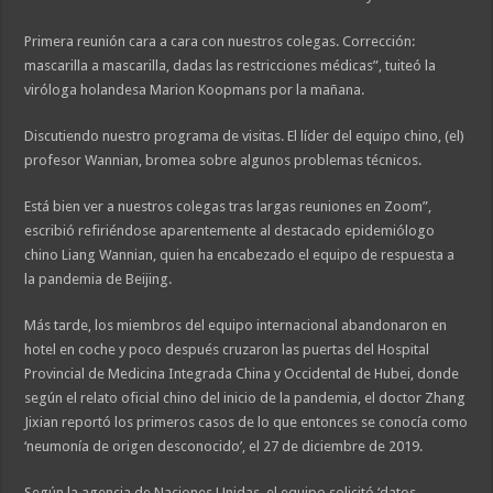
Primera reunión cara a cara con nuestros colegas. Corrección:
mascarilla a mascarilla, dadas las restricciones médicas”, tuiteó la
viróloga holandesa Marion Koopmans por la mañana.
Discutiendo nuestro programa de visitas. El líder del equipo chino, (el)
profesor Wannian, bromea sobre algunos problemas técnicos.
Está bien ver a nuestros colegas tras largas reuniones en Zoom”,
escribió refiriéndose aparentemente al destacado epidemiólogo
chino Liang Wannian, quien ha encabezado el equipo de respuesta a
la pandemia de Beijing.
Más tarde, los miembros del equipo internacional abandonaron en
hotel en coche y poco después cruzaron las puertas del Hospital
Provincial de Medicina Integrada China y Occidental de Hubei, donde
según el relato oficial chino del inicio de la pandemia, el doctor Zhang
Jixian reportó los primeros casos de lo que entonces se conocía como
‘neumonía de origen desconocido’, el 27 de diciembre de 2019.
Según la agencia de Naciones Unidas, el equipo solicitó ‘datos