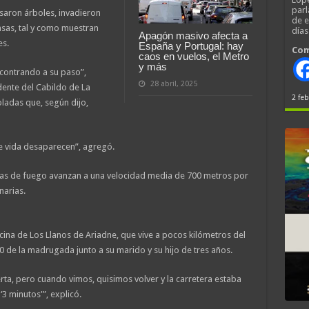
parl
saron árboles, invadieron
de 
asas, tal y como muestran
día
Apagón masivo afecta a
es.
España y Portugal: hay
Com
caos en vuelos, el Metro
y más
ncontrando a su paso”,
28 abril, 2025
ente del Cabildo de La
2 feb
oladas que, según dijo,
 vida desaparecen”, agregó.
nas de fuego avanzan a una velocidad media de 700 metros por
narias.
cina de Los Llanos de Ariadne, que vive a pocos kilómetros del
30 de la madrugada junto a su marido y su hijo de tres años.
ta, pero cuando vimos, quisimos volver y la carretera estaba
‘3 minutos'”, explicó.