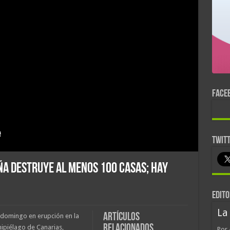
FACE
TWIT
ña destruye al menos 100 casas; hay
EDITO
La
Artículos
l domingo en erupción en la
relacionados
chipiélago de Canarias,
Por 