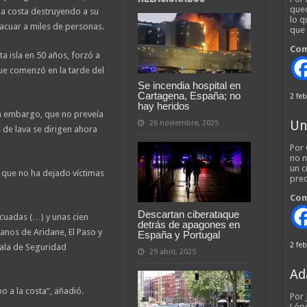
qued
la costa destruyendo a su
lo q
acuar a miles de personas.
que
Com
ta isla en 50 años, forzó a
que comenzó en la tarde del
Se incendia hospital en
Cartagena, España; no
2 feb
hay heridos
in embargo, que no preveía
Un
26 noviembre, 2025
 de lava se dirigen ahora
Por 
no n
un c
 que no ha dejado víctimas
pred
Com
Descartan ciberataque
cuadas (…) y unas cien
detrás de apagones en
lanos de Aridane, El Paso y
España y Portugal
2 feb
ala de Seguridad
29 abril, 2025
Ad
o a la costa”, añadió.
Por
Lópe