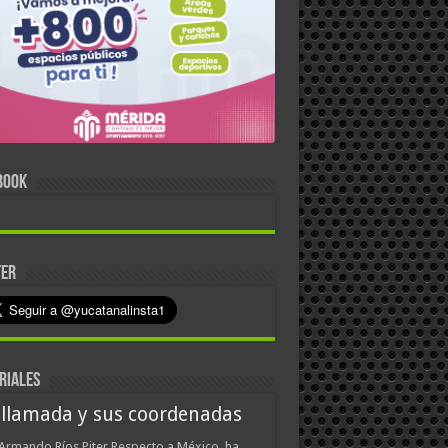
BOOK
TER
RIALES
 llamada y sus coordenadas
Armando Ríos Piter Respecto a México, ha