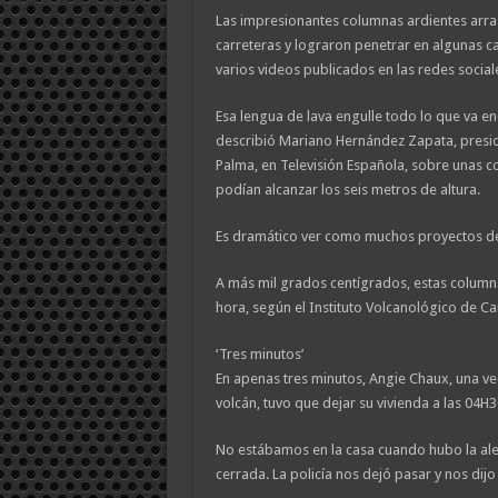
Las impresionantes columnas ardientes arra
carreteras y lograron penetrar en algunas c
varios videos publicados en las redes social
Esa lengua de lava engulle todo lo que va e
describió Mariano Hernández Zapata, presid
Palma, en Televisión Española, sobre unas c
podían alcanzar los seis metros de altura.
Es dramático ver como muchos proyectos de
A más mil grados centígrados, estas colum
hora, según el Instituto Volcanológico de Ca
‘Tres minutos’
En apenas tres minutos, Angie Chaux, una ve
volcán, tuvo que dejar su vivienda a las 04H
No estábamos en la casa cuando hubo la aler
cerrada. La policía nos dejó pasar y nos dijo 