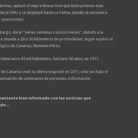
nchez, aplazó el viaje a Nueva York que tenía previsto este
 de la ONU y se desplazó hasta La Palma, donde se encuentra
s operaciones.
mbargo, durar “varias semanas o pocos meses”, debido a la
situada a 20 o 30 kilómetros de profundidad, según explicó el
lógico de Canarias, Nemesio Pérez.
e tiene unos 85 mil habitantes, fue hace 50 años, en 1971.
de Canarias vivió su última erupción en 2011, esta vez bajo el
a evacuación de centenares de personas. Información
antente bien informado con las noticias que
undo…