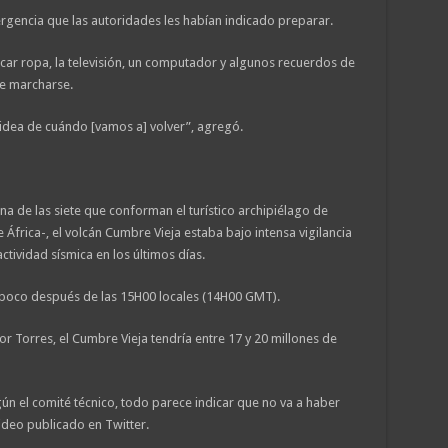
ergencia que las autoridades les habían indicado preparar.
acar ropa, la televisión, un computador y algunos recuerdos de
 de marcharse.
idea de cuándo [vamos a] volver”, agregó.
una de las siete que conforman el turístico archipiélago de
 África-, el volcán Cumbre Vieja estaba bajo intensa vigilancia
ctividad sísmica en los últimos días.
 poco después de las 15H00 locales (14H00 GMT).
or Torres, el Cumbre Vieja tendría entre 17 y 20 millones de
gún el comité técnico, todo parece indicar que no va a haber
ideo publicado en Twitter.