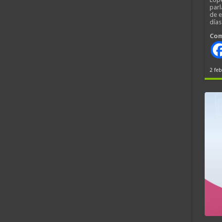
parl
de 
día
Com
2 feb