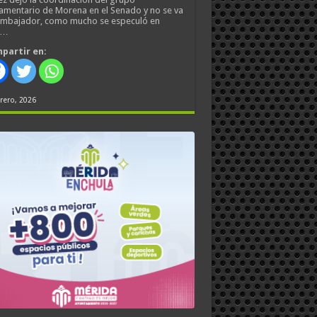
amentario de Morena en el Senado y no se va
embajador, como mucho se especuló en
s…
partir en:
rero, 2026