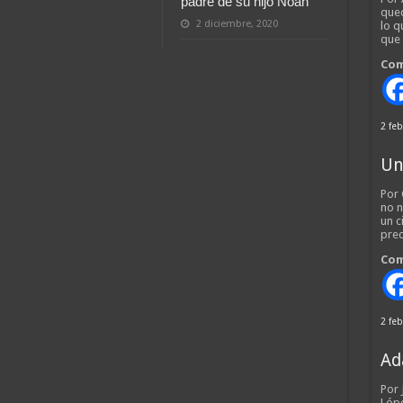
padre de su hijo Noah
qued
2 diciembre, 2020
lo q
que
Com
2 feb
Un
Por 
no n
un c
pred
Com
2 feb
Ad
Por
Lópe