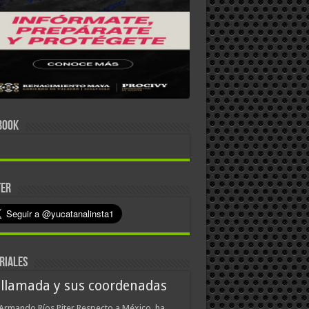
BOOK
TER
RIALES
 llamada y sus coordenadas
Armando Ríos Piter Respecto a México, ha