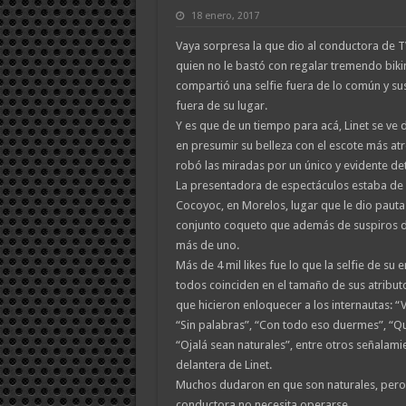
18 enero, 2017
Vaya sorpresa la que dio al conductora de TV
quien no le bastó con regalar tremendo biki
compartió una selfie fuera de lo común y su
fuera de su lugar.
Y es que de un tiempo para acá, Linet se ve 
en presumir su belleza con el escote más at
robó las miradas por un único y evidente det
La presentadora de espectáculos estaba d
Cocoyoc, en Morelos, lugar que le dio pauta
conjunto coqueto que además de suspiros de
más de uno.
Más de 4 mil likes fue lo que la selfie de su 
todos coinciden en el tamaño de sus atribut
que hicieron enloquecer a los internautas: 
“Sin palabras”, “Con todo eso duermes”, “Qu
“Ojalá sean naturales”, entre otros señalam
delantera de Linet.
Muchos dudaron en que son naturales, pero 
conductora no necesita operarse.