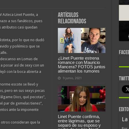
Artículos
 Azteca Linet Puente, a
relacionados
nazo a sus fanáticos, pues
s atributos casi quedan
distinta, por lo que no dudó
revido y polémico que se
FACE
alle.
¿Linet Puente estrena
e descanso en Lomas de
romance con Mauricio
 a posar así de sexy con un
Mancera? FOTOS juntos
alimentan los rumores
jó con la boca abierta a
TWIT
9 junio, 2021
enorme escote se llevó y
os, pero en sus sexys pecas
“Válgame Dios, qué pecotas”,
é par de gemelas tienes”,
EDITO
ientos ante la imponente
Linet Puente confirma,
La
entre lágrimas, que se
otros consideran que la
separó de su esposo y
Por 