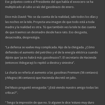
Ese golpeteo contra el Presidente del que habla el exvocero se ha
multiplicado al cubo a raíz del gasolinazo de enero.
Dice más David: “No se da cuenta de la realidad, sale todos los días y
las noches en la tele. Proyecta una imagen de que todo está a toda
madre y la realidad es otra. Tú que también ves la tele te das cuenta
de que traemos un desmadre desde hace rato. Eso desgasta,
desacredita, desprestigia.
“La defensa se vuelve muy complicada. Hijo de la chingada. ¿Cómo
defiendes el aumento del petróleo y el de la energía eléctrica cuando
dijiste que ‘ya no habrá más gasolinazos’?. El secretario de Hacienda
(entonces Videgaray) lo repitió a diestra y siniestra”.
La charla se refería al aumento a las gasolinas Premium (56 centavos)
y Magna (46 centavos) que Hacienda decretó en julio.
Del Mazo preguntó enseguida: “¿Está viendo nuestro amigo todas las
críticas?”.
“Tengo la impresión de que no. Si alguien le dice ‘estuvo muy duro