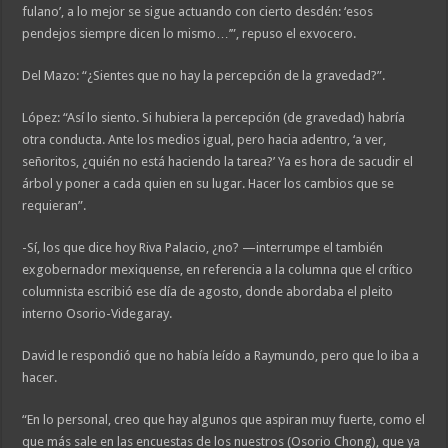
fulano’, a lo mejor se sigue actuando con cierto desdén: ‘esos
pendejos siempre dicen lo mismo…’”, repuso el exvocero.
Del Mazo: “¿Sientes que no hay la percepción de la gravedad?”.
López: “Así lo siento. Si hubiera la percepción (de gravedad) habría
otra conducta. Ante los medios igual, pero hacia adentro, ‘a ver,
señoritos, ¿quién no está haciendo la tarea?’ Ya es hora de sacudir el
árbol y poner a cada quien en su lugar. Hacer los cambios que se
requieran”.
-Sí, los que dice hoy Riva Palacio, ¿no? —interrumpe el también
exgobernador mexiquense, en referencia a la columna que el crítico
columnista escribió ese día de agosto, donde abordaba el pleito
interno Osorio-Videgaray.
David le respondió que no había leído a Raymundo, pero que lo iba a
hacer.
“En lo personal, creo que hay algunos que aspiran muy fuerte, como el
que más sale en las encuestas de los nuestros (Osorio Chong), que ya