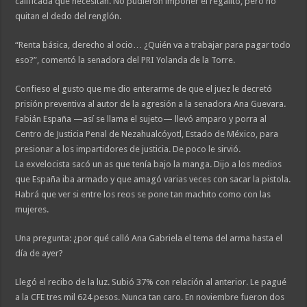
calificada que necesitan. No pudieron imponer el regalito, pero no
quitan el dedo del renglón.
“Renta básica, derecho al ocio… ¿Quién va a trabajar para pagar todo
eso?”, comentó la senadora del PRI Yolanda de la Torre.
Confieso el gusto que me dio enterarme de que el juez le decretó
prisión preventiva al autor de la agresión a la senadora Ana Guevara.
Fabián España —así se llama el sujeto— llevó amparo y porra al
Centro de Justicia Penal de Nezahualcóyotl, Estado de México, para
presionar a los impartidores de justicia. De poco le sirvió.
La exvelocista sacó un as que tenía bajo la manga. Dijo a los medios
que España iba armado y que amagó varias veces con sacar la pistola.
Habrá que ver si entre los reos se pone tan machito como con las
mujeres.
Una pregunta: ¿por qué calló Ana Gabriela el tema del arma hasta el
día de ayer?
Llegó el recibo de la luz. Subió 37% con relación al anterior. Le pagué
a la CFE tres mil 624 pesos. Nunca tan caro. En noviembre fueron dos