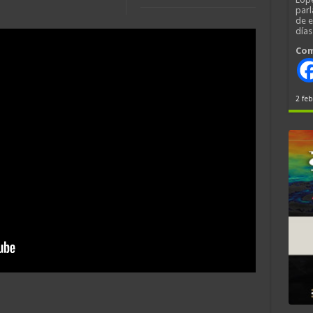
parl
de 
día
Com
2 feb