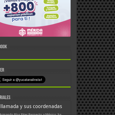
BOOK
TER
RIALES
 llamada y sus coordenadas
Armando Ríos Piter Respecto a México, ha