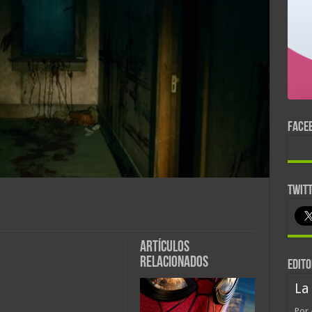
FACE
TWIT
Artículos
relacionados
EDITO
La
Por 