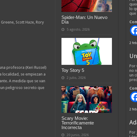
qued
lo q
que
Spider-Man: Un Nuevo
Día
Com
 Greene, Scott Haze, Rory
5 agosto, 2026
2 feb
Un
Por 
na profesora (Keri Russel)
Toy Story 5
no n
la localidad, se empiezan a
un c
2 julio, 2026
pred
tante. A medida que se van
un peligroso secreto que
Com
2 feb
Scary Movie:
Ad
Terroríficamente
Incorrecta
Por
20 junio, 2026
Lópe