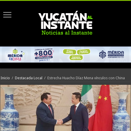
Inicio
/
Destacada Local
/
Estrecha Huacho Díaz Mena vínculos con China