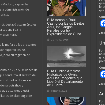
qued
lás Maduro, a quien ha
lo q
e la administración de
que
orista.
Com
EUA Acusa a Raúl
Castro por Estos Delitos:
ndi, destacó este miércoles
Aquí, los Cargos
la cadena Fox la
Penales contra
2 feb
Expresidente de Cuba
nes a Maduro.
20 mayo, 2026
Un
a la mafia y a los presuntos
vos superan los 700
Por 
no n
do, pero su régimen de
un c
pred
Com
ento de 25 a 50 millones de
EUA Publica Archivos
Históricos de Ovnis:
que conduzca al arresto de
Aquí las Imágenes que
tados Unidos durante el
Liberó el Departamento
2 feb
de Guerra
de narcotráfico y
a que este grupo está
8 mayo, 2026
Ad
itares de alto rango del
Por
Lópe