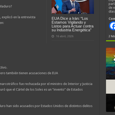
parl
 Maduro?
de 
día
 explicó en la entrevista
EUA Dice a Irán: “Los
Com
Estamos Vigilando y
en:
Listos para Actuar contra
su Industria Energética”
2 feb
16 abril, 2026
tivo.
ero también tienen acusaciones de EUA
arcotráfico fue rechazada por el ministro de Interior y Justicia
ró que el Cártel de los Soles es un “invento” de Estados
uro han sido acusados por Estados Unidos de distintos delitos