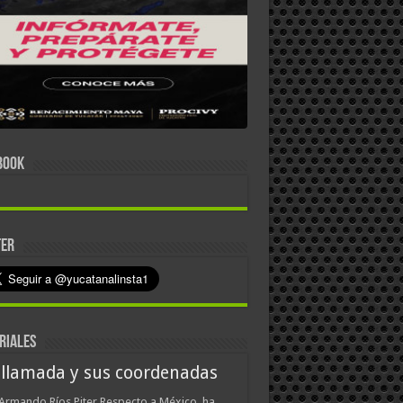
BOOK
TER
RIALES
 llamada y sus coordenadas
Armando Ríos Piter Respecto a México, ha