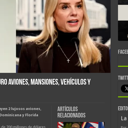
FACE
TWIT
ro Aviones, Mansiones, Vehículos y
EDITO
Artículos
yen 2 lujosos aviones,
relacionados
Dominicana y Florida
La
 de 700 millones de dólares
Por 