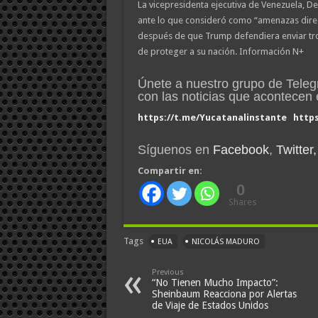
La vicepresidenta ejecutiva de Venezuela, De
ante lo que consideró como “amenazas direct
después de que Trump defendiera enviar trop
de proteger a su nación. Información N+
Únete a nuestro grupo de Tele
con las noticias que acontece
https://t.me/Yucatanalinstante
http
Síguenos en
Facebook
,
Twitter,
Compartir en:
0
Shares
Tags
EUA
NICOLÁS MADURO
Previous
“No Tienen Mucho Impacto”:
Sheinbaum Reacciona por Alertas
de Viaje de Estados Unidos