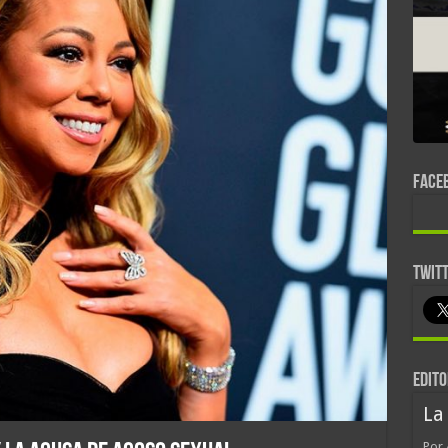
FACE
TWIT
EDITO
La
Por 