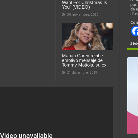
Want For Christmas Is
parl
You” (VIDEO)
de 
día
30 noviembre, 2020
Com
2 feb
Mariah Carey recibe
emotivo mensaje de
Tommy Mottola, su ex
21 diciembre, 2019