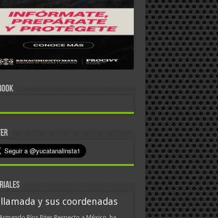
BOOK
TER
RIALES
 llamada y sus coordenadas
Armando Ríos Piter Respecto a México, ha