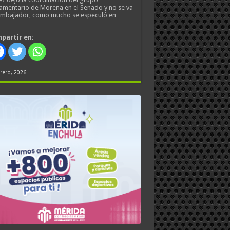
amentario de Morena en el Senado y no se va
embajador, como mucho se especuló en
s…
partir en:
rero, 2026