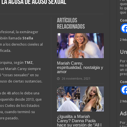
la acusa de acoso sexual
qued
lo q
que
Artículos
Com
relacionados
fesional, la exmánager
bién llamada
Stella
2 feb
n a los derechos civieles al
ficada.
Un
Por 
yorquina, según
TMZ
,
Mariah Carey,
no n
espiritualidad, nostalgia y
 que Mariah Carey siempre
un c
amor
pred
ó “cosas sexuales” en su
26 noviembre, 2021
uso de ciertas sustancias.
Com
a de 48 años le debe una
requerido desde 2013, que
2 feb
os Civiles de los Estados
iva, cuando terminó su
Ad
¿Igualita a Mariah
mbre pasado.
Carey? Danna Paola
Por
hace su versión de “All I
Lópe