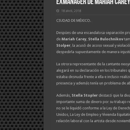
Exmánager de Mariah Carey 
18 abril, 2018
CIUDAD DE MÉXICO.
Despúes de una escandalosa separación pro
de
Mariah Carey
,
Stella Bulochnikov
tam
Stolper
, la acusó de acoso sexual y violació
despedirla supuestamente de manera injusti
La otrora representante de la cantante neo
alegará en su declaración en los tribunales
estaba desnuda frente a ella e incluso realiz
presencia y además tenía un problema de ab
Además,
Stella Stopler
destacó que la div
importante suma de dinero por su trabajo 
no se le liquidó conforme a la Ley de Derech
Unidos, La Ley de Empleo y Vivienda Equitat
relación laboral con la artista desde novie