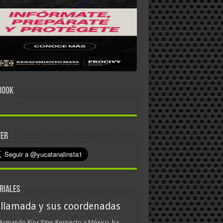
BOOK
TER
RIALES
 llamada y sus coordenadas
Armando Ríos Piter Respecto a México, ha