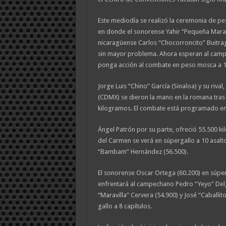
Este mediodía se realizó la ceremonia de pesa
en donde el sonorense Yahir “Pequeña Maravil
nicaragüense Carlos “Chocorroncito” Buitrag
sin mayor problema. Ahora esperan al ca
ponga acción al combate en peso mosca a 1
Jorge Luis “Chino” García (Sinaloa) y su rival
(CDMX) se dieron la mano en la romana tras 
kilogramos. El combate está programado en 
Ángel Patrón por su parte, ofreció 55.500 kil
del Carmen se verá en súpergallo a 10 asalto
“Bambam” Hernández (56.500).
El sonorense Oscar Ortega (60.200) en súpe
enfrentará al campechano Pedro “Yeyo” Delg
“Maravilla” Cervera (54.900) y José “Caballito
gallo a 8 capítulos.