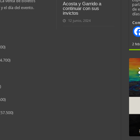
. La venta de boletos
Acosta y Garrido a
parl
 el día del evento.
continuar con sus
de 
invictos
día
12 junio, 2024
Com
2 feb
300)
4.700)
)
800)
(57.500)