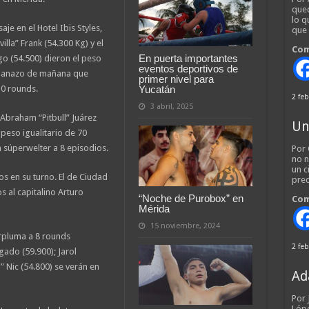
qued
lo q
je en el Hotel Ibis Styles,
que
la” Frank (54.300 Kg) y el
Com
En puerta importantes
o (54.500) dieron el peso
eventos deportivos de
mpanazo de mañana que
primer nivel para
Yucatán
0 rounds.
2 feb
3 abril, 2025
, Abraham “Pitbull” Juárez
Un
peso igualitario de 70
súperwelter a 8 episodios.
Por 
no n
un c
os en su turno. El de Ciudad
pred
s al capitalino Arturo
“Noche de Purobox” en
Com
Mérida
15 noviembre, 2024
rpluma a 8 rounds
2 feb
ado (59.900); Jarol
” Nic (54.800) se verán en
Ad
Por
Lópe