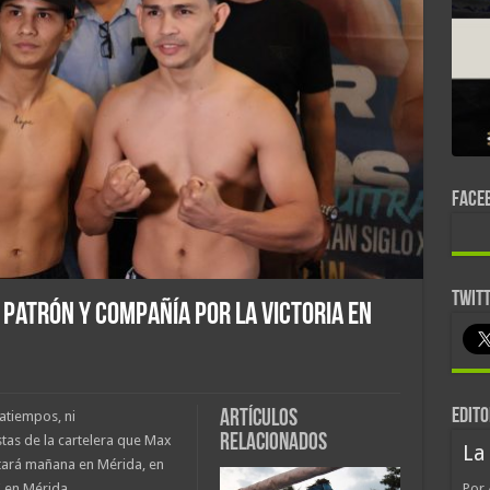
FACE
TWIT
, Patrón y compañía por la victoria en
EDITO
Artículos
atiempos, ni
relacionados
tas de la cartelera que Max
La
tará mañana en Mérida, en
 en Mérida.
Por 