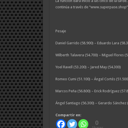
La función dará inicio a las cinco de la tarde
continúa a través de “www.superpase.shop” y
Pesaje
Daniel Garrido (58.900) – Eduardo Lara (58.
Wilberth Talavera (54.700) – Miguel Flores (5
Yoel Ravell (53.200) – Jared May (54.300)
Romeo Cumi (51.100) – Ángel Cortés (51.500
Marcos Peña (56.800) – Erick Rodríguez (57.
Ángel Santiago (56.300) – Gerardo Sánchez 
Compartir en:
0
Shares