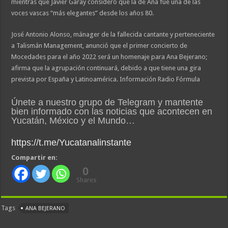
mientras que Javier Garay consideró que la de Ana fue una de las
voces vascas “más elegantes” desde los años 80.
José Antonio Alonso, mánager de la fallecida cantante y perteneciente
a Talismán Management, anunció que el primer concierto de
Mocedades para el año 2022 será un homenaje para Ana Bejerano;
afirma que la agrupación continuará, debido a que tiene una gira
prevista por España y Latinoamérica. Información Radio Fórmula
Únete a nuestro grupo de Telegram y mantente
bien informado con las noticias que acontecen en
Yucatán, México y el Mundo…
https://t.me/Yucatanalinstante
Compartir en:
0
Shares
Tags
ANA BEJERANO