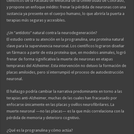
científicos de la Facultad de Medicina de la Universidad de Colorado,
y propone un enfoque inédito: frenar la pérdida de neuronas con una
sustancia ya presente en el cuerpo humano, lo que abriría la puerta a
terapias más seguras y accesibles.
¿Un “antídoto” natural contra la neurodegeneración?
El estudio centra su atención en la progranulina, una proteína natural
clave para la supervivencia neuronal. Los científicos lograron diseñar
un fármaco a partir de esta proteína que, en modelos animales, logró
frenar de forma significativa la muerte de neuronas en etapas
tempranas del Alzheimer. Esta intervención no detuvo la formación de
placas amiloides, pero sí interrumpió el proceso de autodestrucción
neuronal.
El hallazgo podría cambiar la narrativa predominante en torno a las
terapias anti-Alzheimer, muchas de las cuales han fracasado por
enfocarse únicamente en las placas y ovillos neurofibrilares. La
muerte neuronal —no las placas— es la que más correlaciona con la
pérdida de memoria y deterioro cognitivo.
¿Qué es la progranulina y cómo actúa?