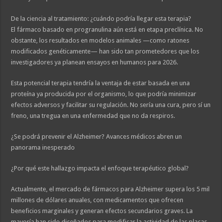
De la ciencia al tratamiento: ¿cuándo podría llegar esta terapia?
El fármaco basado en progranulina aún está en etapa preclínica. No
obstante, los resultados en modelos animales —como ratones
modificados genéticamente— han sido tan prometedores que los
investigadores ya planean ensayos en humanos para 2026.
Esta potencial terapia tendría la ventaja de estar basada en una
proteína ya producida por el organismo, lo que podría minimizar
efectos adversos y facilitar su regulación. No sería una cura, pero sí un
freno, una tregua en una enfermedad que no da respiros.
¿Se podrá prevenir el Alzheimer? Avances médicos abren un
panorama inesperado
¿Por qué este hallazgo impacta el enfoque terapéutico global?
Actualmente, el mercado de fármacos para Alzheimer supera los 5 mil
millones de dólares anuales, con medicamentos que ofrecen
beneficios marginales y generan efectos secundarios graves. La
mayoría han sido diseñados para modificar la actividad de las placas