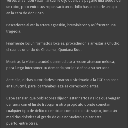
Yerves alias “don Pozo”, al cual le dijo que iba a pagarle una deuda de
un robo, pero entre sus ropas sacó un cuchillo hasta soltarle un tajo
en la cara de don Pozo.
Pescadores al ver la artera agresión, intervinieron y así frustrar una
tragedia.
Finalmente los uniformados locales, procedieron a arrestar a Chucho,
el cual es oriundo de Chetumal, Quintana Roo.
Mientras, la víctima acudió de inmediato a recibir atención médica,
para luego interponer su demanda por los daños a su persona.
Ante ello, dichas autoridades turnaron al victimario a la FGE con sede
en Hunucmá, para los trámites legales correspondientes.
Cabe señalar, que pobladores dijeron estar hartos y a los que vengan
de fuera con el fin de trabajar u otro propósito donde cometan
cualquier tipo de delito o reincidan como el de este sujeto, tomarán
medidas drásticas al grado de que no vuelvan a pisar este
puerto, entre otras.