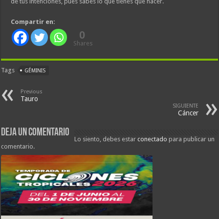
de tus intenciones, pues sabes lo que tienes que hacer.
Compartir en:
0
Shares
Tags
GÉMINIS
Previous
Tauro
SIGUIENTE
Cáncer
Deja un comentario
Lo siento, debes estar
conectado
para publicar un
comentario.