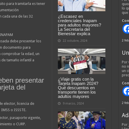
ito para tramitarla es tener
qued
lo q
cumentación
que
¿Escasez en
n cada una de las 32
credenciales Inapam
Com
para adultos mayores?
La Secretaría del
Bienestar explica
l INAPAM
2 feb
22 octubre, 2024
esada debe presentar los
 un documento para
Un
 comprobar la edad, un
 de tamaño infantil a
Por 
no n
un c
pred
ben presentar
¿Viaje gratis con la
Tarjeta Inapam 2024?
Com
rjeta del
Qué descuentos en
transporte tienen los
adultos mayores
2 feb
 elector, licencia de
9 marzo, 2024
l IMSS o ISSSTE.
Ad
ector, pasaporte vigente,
cimiento o CURP.
Por
Lópe