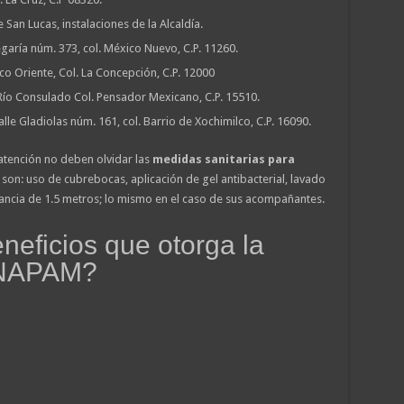
 San Lucas, instalaciones de la Alcaldía.
egaría núm. 373, col. México Nuevo, C.P. 11260.
sco Oriente, Col. La Concepción, C.P. 12000
Río Consulado Col. Pensador Mexicano, C.P. 15510.
alle Gladiolas núm. 161, col. Barrio de Xochimilco, C.P. 16090.
tención no deben olvidar las
medidas sanitarias para
s son: uso de cubrebocas, aplicación de gel antibacterial, lavado
ancia de 1.5 metros; lo mismo en el caso de sus acompañantes.
neficios que otorga la
 INAPAM?