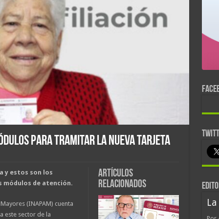
FACE
TWIT
ódulos para tramitar la nueva tarjeta
Artículos
a y estos son los
relacionados
os módulos de atención.
EDITO
La
as Mayores (INAPAM) cuenta
a este sector de la
Por 