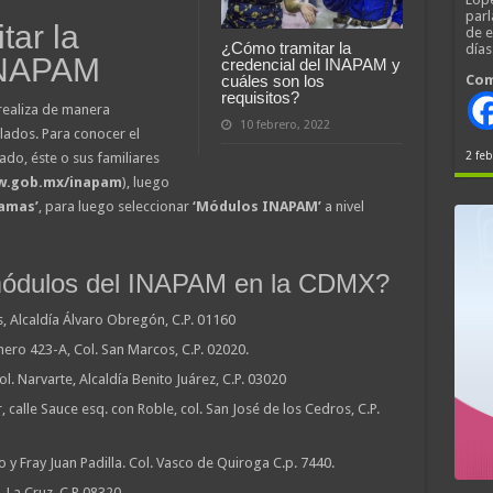
parl
tar la
de 
¿Cómo tramitar la
día
 INAPAM
credencial del INAPAM y
Com
cuáles son los
requisitos?
 realiza de manera
10 febrero, 2022
lados. Para conocer el
2 feb
do, éste o sus familiares
.gob.mx/inapam
), luego
ramas’
, para luego seleccionar
‘Módulos INAPAM’
a nivel
módulos del INAPAM en la CDMX?
s, Alcaldía Álvaro Obregón, C.P. 01160
ero 423-A, Col. San Marcos, C.P. 02020.
l. Narvarte, Alcaldía Benito Juárez, C.P. 03020
calle Sauce esq. con Roble, col. San José de los Cedros, C.P.
 Fray Juan Padilla. Col. Vasco de Quiroga C.p. 7440.
 La Cruz, C.P 08320.