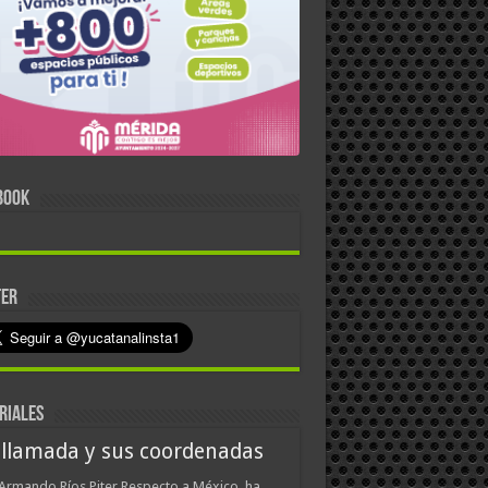
BOOK
TER
RIALES
 llamada y sus coordenadas
Armando Ríos Piter Respecto a México, ha