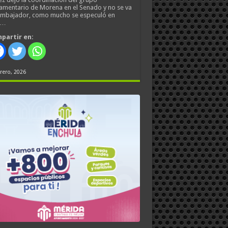
amentario de Morena en el Senado y no se va
embajador, como mucho se especuló en
s…
partir en:
rero, 2026