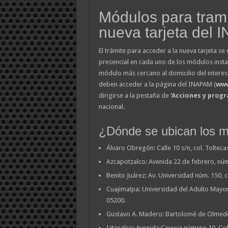
Módulos para trami
nueva tarjeta del
El trámite para acceder a la nueva tarjeta se
presencial en cada uno de los módulos insta
módulo más cercano al domicilio del interesa
deben acceder a la página del INAPAM (
www
dirigirse a la pestaña de
‘Acciones y prog
nacional.
¿Dónde se ubican los 
Álvaro Obregón: Calle 10 s/n, col. Tolteca
Azcapotzalco: Avenida 22 de febrero, núm
Benito Juárez: Av. Universidad núm. 150, co
Cuajimalpa: Universidad del Adulto Mayor, 
05200.
Gustavo A. Madero: Bartolomé de Olmedo y
Iztacalco: Avenida Coyuya número 10, Col.