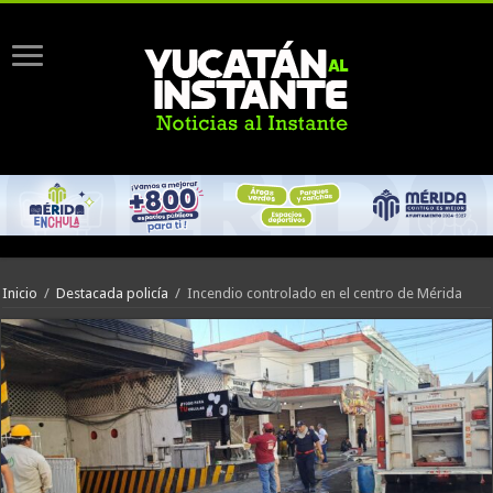
Inicio
/
Destacada policía
/
Incendio controlado en el centro de Mérida