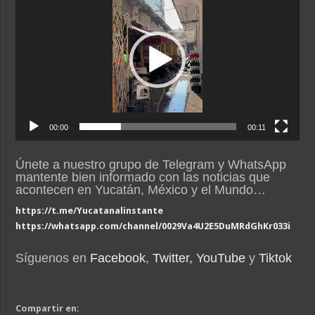
de
vídeo
00:00
00:11
Únete a nuestro grupo de Telegram y WhatsApp
mantente bien informado con las noticias que
acontecen en Yucatán, México y el Mundo…
https://t.me/Yucatanalinstante
https://whatsapp.com/channel/0029Va4U2E5DuMRdGhKr033i
Síguenos en
Facebook
,
Twitter,
YouTube
y
Tiktok
Compartir en: