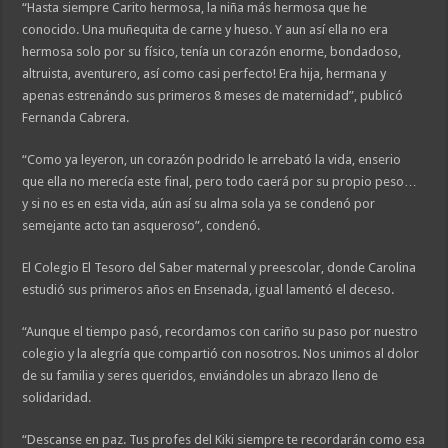
“Hasta siempre Carito hermosa, la niña más hermosa que he
conocido. Una muñequita de carne y hueso. Y aun así ella no era
hermosa solo por su físico, tenía un corazón enorme, bondadoso,
altruista, aventurero, así como casi perfecto! Era hija, hermana y
apenas estrenándo sus primeros 8 meses de maternidad”, publicó
Fernanda Cabrera.
“Como ya leyeron, un corazón podrido le arrebató la vida, enserio
que ella no merecía este final, pero todo caerá por su propio peso…
y si no es en esta vida, aún así su alma sola ya se condenó por
semejante acto tan asqueroso”, condenó.
El Colegio El Tesoro del Saber maternal y preescolar, donde Carolina
estudió sus primeros años en Ensenada, igual lamentó el deceso.
“Aunque el tiempo pasó, recordamos con cariño su paso por nuestro
colegio y la alegría que compartió con nosotros. Nos unimos al dolor
de su familia y seres queridos, enviándoles un abrazo lleno de
solidaridad.
“Descanse en paz. Tus profes del Kiki siempre te recordarán como esa