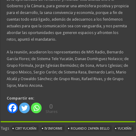
Gobierno y la Cámara, para generar una atmósfera positiva y propicia
para el desarrollo, la sana convivencia y economía, porque a fin de
cuentas todo está ligado, además de adecuarnos a los fenómenos
actuales para que la comunicación sea con vanguardia, y nos permita
abordar las oportunidades que generen espacios y afronten los
retos, apuntó el mandatario.
A la reunión, acudieron los representantes de MVS Radio, Bernardo
García Flores; de Sistema Tele Yucatán, Danae Domínguez Nolasco; de
Grupo Fórmula, Jorge Iglesias Bermúdez; de Sona, Arturo Iglesias; de
Grupo México, Sergio Cerón; de Sistema Rasa, Bernardo Laris, Mario
Alcalá y Oswaldo Sánchez; de Grupo Rivas, Rafael Rivas, y de Grupo
Sipse, Mario Ancona.
Compartir en:
0
Shares
Tags
CIRT YUCATÁN
IV INFORME
ROLANDO ZAPATA BELLO
YUCATÁN