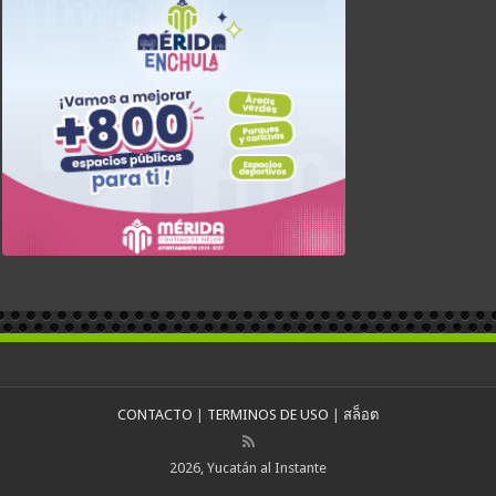
CONTACTO
|
TERMINOS DE USO
|
สล็อต
2026, Yucatán al Instante