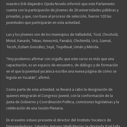
maestro Erik Alejandro Ojeda Novelo informó que este Parlamento
cuenta con la participación de jóvenes de 26 universidades públicas y
privadas, y que, con base al proceso de selección, fueron 120 las
juventudes que participarán en esta actividad.
Las y los jóvenes son de los municipios de Valladolid, Ticul, Chocholá,
Motul, Kanasín, Tekax, Hunucmá, Panabá, Chichimilá, Ucú, Izamal,
Tecoh, Dzilam González, Seyé, Tixpéhual, Umán y Mérida.
“Hoy podemos afirmar con orgullo que este curso es más que una
capacitación, es un espacio de encuentro, de diálogo y de formación
en el que la juventud yucateca escribe una nueva página de cómo se
legisla en Yucatán”, afirmó.
Como parte de esta actividad, se llevará a cabo la designación de
quienes integrarán el Congreso Juvenil, con la conformación de la
Junta de Gobierno y Coordinación Política, comisiones legislativas y la
celebración de una Sesión Plenaria.
En el evento estuvo presente el director del Instituto Yucateco de
Emprendedores, Salvador Antonio Vitelli Macías; la diputada Itzel Falla