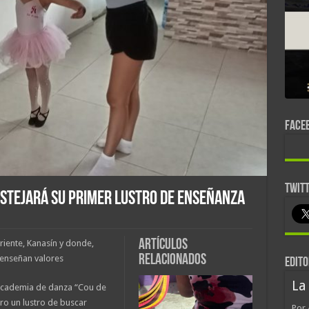
FACE
TWIT
estejará su primer lustro de enseñanza
Artículos
Oriente, Kanasín y donde,
relacionados
e enseñan valores
EDITO
La
 academia de danza “Cou de
ero un lustro de buscar
Por 