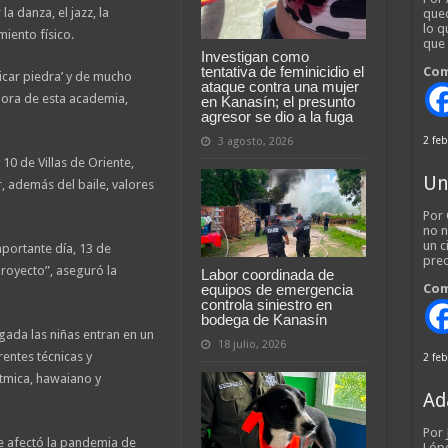
la danza, el jazz, la
qued
lo q
iento físico.
que
Investigan como
tentativa de feminicidio el
Com
picar piedra’ y de mucho
ataque contra una mujer
dora de esta academia,
en Kanasín; el presunto
agresor se dio a la fuga
2 feb
3 agosto, 2026
 10 de Villas de Oriente,
Un
 además del baile, valores
Por 
no n
un c
portante día, 13 de
pred
proyecto”, aseguró la
Labor coordinada de
equipos de emergencia
Com
controla siniestro en
bodega de Kanasín
gada las niñas entran en un
18 julio, 2026
entes técnicas y
2 feb
ítmica, hawaiano y
Ad
Por
e afectó la pandemia de
Lópe