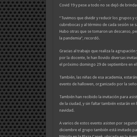
Covid 19 y pese a todo no se dejó de brindar
“Tuvimos que dividir y reducir los grupos y 
cubrebocas y al término de cada sesión se sa
Hubo otras que se tomaron un descanso, p
la pandemia”, recordó.
Gracias al trabajo que realiza la agrupación 
por la docente, le han llovido diversas invi
el próximo domingo 29 de septiembre en el 
También, las niñas de esa academia, estarán 
evento de hallowen, organizado por la seño
También han recibido la invitación para asist
de la ciudad, y sin faltar también estarán en
navidad.
A varios de estos evento asisten por segunda
diciembre el grupo también está invitado pa
Mérida en la Plaza Canek, ubicada en la Aven