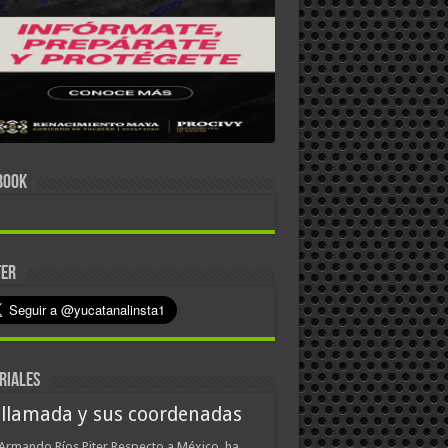
BOOK
TER
RIALES
 llamada y sus coordenadas
Armando Ríos Piter Respecto a México, ha