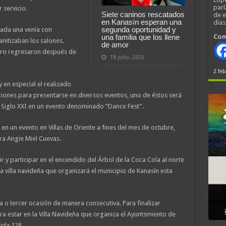
parl
 servicio.
Siete caninos rescatados
de 
en Kanasín esperan una
día
segunda oportunidad y
cada una venía con
Com
una familia que los llene
nitizaban los salones.
de amor
ero regresaron después de
18 julio, 2026
2 feb
y en especial el realizado
taciones para presentarse en diversos eventos, uno de éstos será
Siglo XXI en un evento denominado “Dance Fest”.
en un evento en Villas de Oriente a fines del mes de octubre,
ra Angie Miel Cuevas.
ir y participar en el encendido del Árbol de la Coca Cola al norte
 la villa navideña que organizará el municipio de Kanasín esta
 o tercer ocasión de manera consecutiva. Para finalizar
ra estar en la Villa Navideña que organiza el Ayuntsmiento de
ida 128.