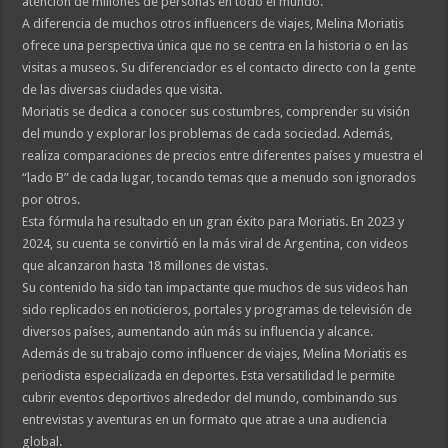
atención de millones de personas en todo el mundo.
A diferencia de muchos otros influencers de viajes, Melina Moriatis
ofrece una perspectiva única que no se centra en la historia o en las
visitas a museos. Su diferenciador es el contacto directo con la gente
de las diversas ciudades que visita.
Moriatis se dedica a conocer sus costumbres, comprender su visión
del mundo y explorar los problemas de cada sociedad. Además,
realiza comparaciones de precios entre diferentes países y muestra el
“lado B” de cada lugar, tocando temas que a menudo son ignorados
por otros.
Esta fórmula ha resultado en un gran éxito para Moriatis. En 2023 y
2024, su cuenta se convirtió en la más viral de Argentina, con videos
que alcanzaron hasta 18 millones de vistas.
Su contenido ha sido tan impactante que muchos de sus videos han
sido replicados en noticieros, portales y programas de televisión de
diversos países, aumentando aún más su influencia y alcance.
Además de su trabajo como influencer de viajes, Melina Moriatis es
periodista especializada en deportes. Esta versatilidad le permite
cubrir eventos deportivos alrededor del mundo, combinando sus
entrevistas y aventuras en un formato que atrae a una audiencia
global.