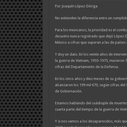
Por
Joaquín López-Dóriga
No entienden la diferencia entre un cumplido 
Para los mexicanos, la prioridad es el combat
desastre nunca registrado que dejó López O
México a cifras que superan a las de países 
Y doy un dato. En los veinte años de interve
la guerra de Vietnam, 1955-1975, murieron 
cifras del Departamento de la Defensa.
En los cinco años y diez meses de su gobier
alcanzaron los 199 mil 670, según cifras de
de Gobernación.
Estamos hablando del cuádruple de muertes
cuarta parte del tiempo de la guerra de Vie
Y si nos vamos a los desaparecidos, más que