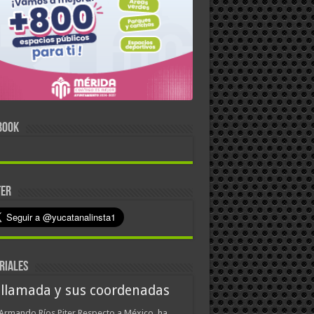
BOOK
TER
RIALES
 llamada y sus coordenadas
Armando Ríos Piter Respecto a México, ha