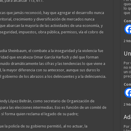
, para alcanzar 113, 617.
qued
lo q
icas que jamás reconoció, hay que agregar el desarrollo nunca
que
ritorial, crecimiento y diversificación de mercados nunca
Com
que abarcan la mayoría de las actividades de una economía, y
eguridad, impuestos, obra pública, permisos, vía el cobro de
2 feb
udia Sheinbaum, el combate a la inseguridad y la violencia fue
Un
uridad que encabeza Omar García Harfuch y del que forman
Por 
nuido dramáticamente las cifras y las tendencias lo que viene a
no n
d, la mayor diferencia con su antecesor, aunque sus duros lo
un c
pred
 gobierno de los abrazos a los delincuentes y a la delincuencia.
Com
Andy López Beltrán, como secretario de Organización de
2 feb
para las elecciones intermedias. Eso es función de un comité de
e sí forma quien reclama el legado de su padre;
Ad
la policía de su gobierno permitió, al no actuar, la
Por
Lópe