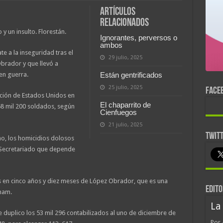
Artículos
relacionados
y un insulto. Florestán.
Ignorantes, perversos o
ambos
e a la inseguridad tras el
29 julio, 2025
brador y que llevó a
en guerra.
Están gentrificados
25 julio, 2025
FACE
nción de Estados Unidos en
El chaparrito de
58 mil 200 soldados, según
Cienfuegos
21 julio, 2025
TWIT
no, los homicidios dolosos
l Secretariado que depende
 en cinco años y diez meses de López Obrador, que es una
EDITO
tnam.
La
 duplico los 53 mil 296 contabilizados al uno de diciembre de
Por 