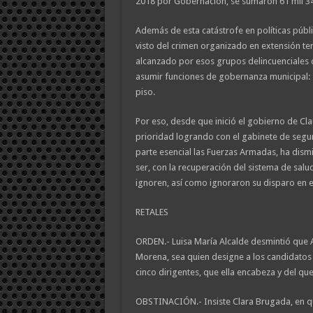
2018 por Gobernación, se sumaron 61 mil 348
Además de esta catástrofe en políticas públ
visto del crimen organizado en extensión ter
alcanzado por esos grupos delincuenciales 
asumir funciones de gobernanza municipal: s
piso.
Por eso, desde que inició el gobierno de Cla
prioridad logrando con el gabinete de seg
parte esencial las Fuerzas Armadas, ha dismi
ser, con la recuperación del sistema de salu
ignoren, así como ignoraron su disparo en el
RETALES
ORDEN.- Luisa María Alcalde desmintió que 
Morena, sea quien designe a los candidatos 
cinco dirigentes, que ella encabeza y del qu
OBSTINACIÓN.- Insiste Clara Brugada, en que 