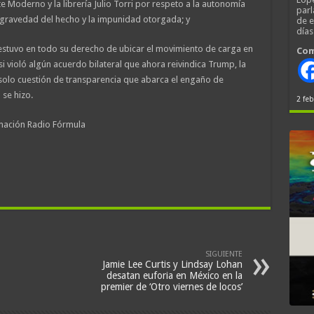
e Moderno y la librería Julio Torri por respeto a la autonomía
parl
la gravedad del hecho y la impunidad otorgada; y
de 
día
stuvo en todo su derecho de ubicar el movimiento de carga en
Com
i violó algún acuerdo bilateral que ahora reivindica Trump, la
solo cuestión de transparencia que abarca el engaño de
se hizo.
2 feb
mación Radio Fórmula
SIGUIENTE
Jamie Lee Curtis y Lindsay Lohan
desatan euforia en México en la
premier de ‘Otro viernes de locos’