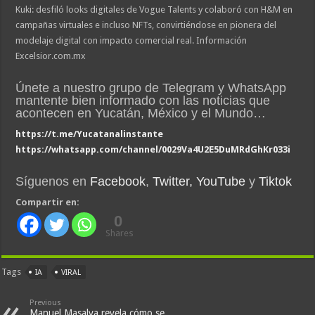
Kuki: desfiló looks digitales de Vogue Talents y colaboró con H&M en
campañas virtuales e incluso NFTs, convirtiéndose en pionera del
modelaje digital con impacto comercial real. Información
Excelsior.com.mx
Únete a nuestro grupo de Telegram y WhatsApp
mantente bien informado con las noticias que
acontecen en Yucatán, México y el Mundo…
https://t.me/Yucatanalinstante
https://whatsapp.com/channel/0029Va4U2E5DuMRdGhKr033i
Síguenos en
Facebook
,
Twitter,
YouTube
y
Tiktok
Compartir en:
0
Shares
Tags
IA
VIRAL
Previous
Manuel Masalva revela cómo se