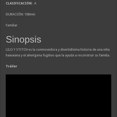
CLASIFICACIÓN:
A
DURACIÓN: 108min
Familiar
Sinopsis
LILO Y STITCH es la conmovedora y divertidísima historia de una niña
hawaiana y el alienígena fugitivo que la ayuda a reconstruir su familia.
Tráiler