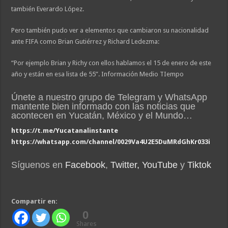
también Everardo López.
Pero también pudo ver a elementos que cambiaron su nacionalidad
ante FIFA como Brian Gutiérrez y Richard Ledezma:
“Por ejemplo Brian y Richy con ellos hablamos el 15 de enero de este
año y están en esa lista de 55”. Información Medio TIempo
Únete a nuestro grupo de Telegram y WhatsApp
mantente bien informado con las noticias que
acontecen en Yucatán, México y el Mundo…
https://t.me/Yucatanalinstante
https://whatsapp.com/channel/0029Va4U2E5DuMRdGhKr033i
Síguenos en
Facebook
,
Twitter,
YouTube
y
Tiktok
Compartir en:
0
Shares