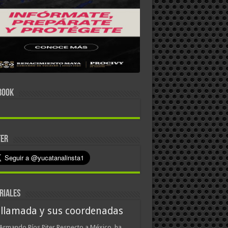
BOOK
TER
RIALES
 llamada y sus coordenadas
Armando Ríos Piter Respecto a México, ha