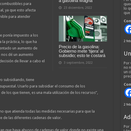
a gasolina Magna
s combustibles para
qued
23 diciembre, 2022
lo q
al, ya que esto afecta
que
nible para atender
Com
le ponía impuesto a los
2 feb
 la práctica, lo que ha
Precio de la gasolina:
sentado un aumento de
Gobierno mete ‘tijera’ al
Un
ue nos dé un aumento
subsidio; esto te costará
ecisión de llevar a cabo el
3 septiembre, 2022
Por 
no n
un c
pred
o subsidiando, tiene
Com
esupuestal. Usarlo para subsidiar el consumo de los
e los que tienen, es una mala utilización de los recursos”,
2 feb
no que atienda todas las medidas necesarias para que la
Ad
 de las diferentes cadenas de valor.
Por
tan que haya abusos de cadenas de valor donde no existe una
Lópe