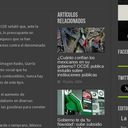
Artículos
relacionados
OCDE señaló que, ante la
s, lo preocupante en
saqueos que se han
otestas contra el denominado
FACE
¿Cuánto confían los
mexicanos en su
a Imagen Radio, Gurría
gobierno? OCDE publica
nto social que ha
estudio sobre
instituciones públicas
s combustibles, ‘nunca hay
TWIT
10 julio, 2024
 de este tipo.
 el aumento de
ndalismo en diversas
 las gasolinas para cometer
EDITO
La
Gobierno te da ‘tu
Navidad’: sube subsidio
tarde o temprano, México
Por 