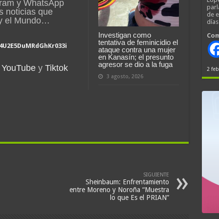
gram y WhatsApp
parl
s noticias que
de 
 y el Mundo…
día
Investigan como
Com
tentativa de feminicidio el
a4U2E5DuMRdGhKr033i
ataque contra una mujer
en Kanasín; el presunto
agresor se dio a la fuga
YouTube
y
Tiktok
2 feb
3 agosto, 2026
SIGUIENTE
Sheinbaum: Enfrentamiento
entre Moreno y Noroña “Muestra
lo que Es el PRIAN”