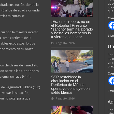
qued
citada institución, donde la
lo q
e 40 años de edad y oriunda
que
trica mientras se
Com
¡Era en el ropero, no en
el Rotoplas! Presunto
“sancho” termina atorado
, cuando la maestra intentó
y hasta los bomberos lo
2 feb
tuvieron que sacar
 toma corriente de la
7 agosto, 2026
 cables expuestos, lo que
Un
mecimiento en su brazo
Por 
no n
un c
lón de clases de inmediato
pred
on parte a las autoridades
Com
e emergencias 9-1-1.
SSP restablece la
circulación en el
Periférico de Mérida;
 de Seguridad Pública (SSP)
operativo concluye con
2 feb
saldo blanco
evaluar la situación,
 un hospital para que
7 agosto, 2026
Ad
Por
Lópe