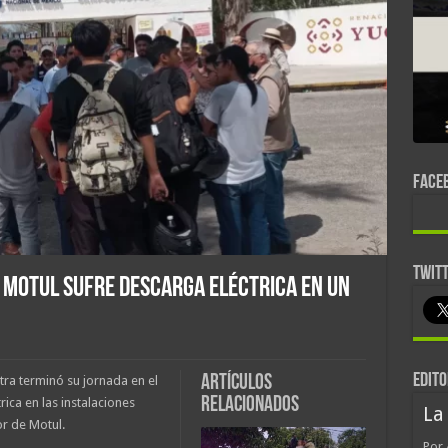
FACE
TWIT
 Motul sufre descarga eléctrica en un
EDITO
Artículos
ra terminó su jornada en el
relacionados
rica en las instalaciones
La
or de Motul.
Por 