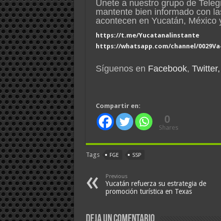
Únete a nuestro grupo de Tele
mantente bien informado con la
acontecen en Yucatán, México
https://t.me/Yucatanalinstante
https://whatsapp.com/channel/0029V
Síguenos en
Facebook
,
Twitter,
Compartir en:
0
Shares
Tags
FGE
SSP
Previous
Yucatán refuerza su estrategia de
promoción turística en Texas
Deja un comentario