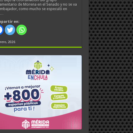
amentario de Morena en el Senado y no se va
embajador, como mucho se especuló en
s…
partir en:
rero, 2026