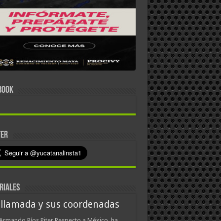
BOOK
TER
RIALES
 llamada y sus coordenadas
Armando Ríos Piter Respecto a México, ha