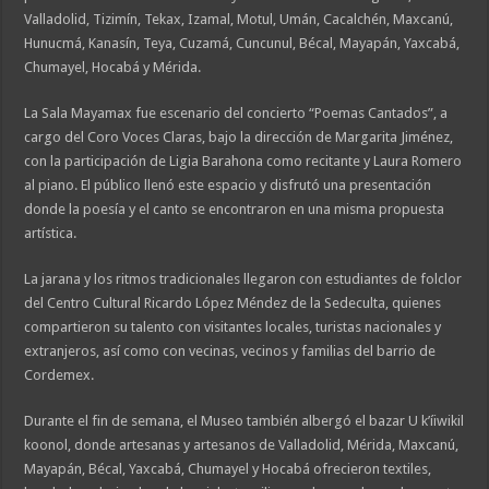
Valladolid, Tizimín, Tekax, Izamal, Motul, Umán, Cacalchén, Maxcanú,
Hunucmá, Kanasín, Teya, Cuzamá, Cuncunul, Bécal, Mayapán, Yaxcabá,
Chumayel, Hocabá y Mérida.
La Sala Mayamax fue escenario del concierto “Poemas Cantados”, a
cargo del Coro Voces Claras, bajo la dirección de Margarita Jiménez,
con la participación de Ligia Barahona como recitante y Laura Romero
al piano. El público llenó este espacio y disfrutó una presentación
donde la poesía y el canto se encontraron en una misma propuesta
artística.
La jarana y los ritmos tradicionales llegaron con estudiantes de folclor
del Centro Cultural Ricardo López Méndez de la Sedeculta, quienes
compartieron su talento con visitantes locales, turistas nacionales y
extranjeros, así como con vecinas, vecinos y familias del barrio de
Cordemex.
Durante el fin de semana, el Museo también albergó el bazar U k’íiwikil
koonol, donde artesanas y artesanos de Valladolid, Mérida, Maxcanú,
Mayapán, Bécal, Yaxcabá, Chumayel y Hocabá ofrecieron textiles,