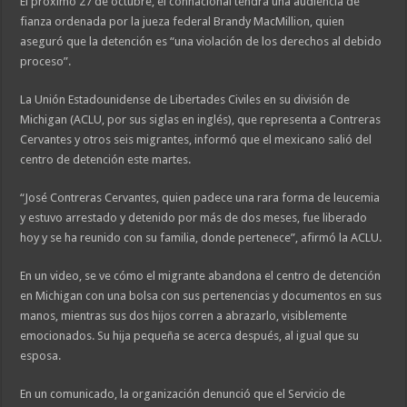
El próximo 27 de octubre, el connacional tendrá una audiencia de
fianza ordenada por la jueza federal Brandy MacMillion, quien
aseguró que la detención es “una violación de los derechos al debido
proceso”.
La Unión Estadounidense de Libertades Civiles en su división de
Michigan (ACLU, por sus siglas en inglés), que representa a Contreras
Cervantes y otros seis migrantes, informó que el mexicano salió del
centro de detención este martes.
“José Contreras Cervantes, quien padece una rara forma de leucemia
y estuvo arrestado y detenido por más de dos meses, fue liberado
hoy y se ha reunido con su familia, donde pertenece”, afirmó la ACLU.
En un video, se ve cómo el migrante abandona el centro de detención
en Michigan con una bolsa con sus pertenencias y documentos en sus
manos, mientras sus dos hijos corren a abrazarlo, visiblemente
emocionados. Su hija pequeña se acerca después, al igual que su
esposa.
En un comunicado, la organización denunció que el Servicio de