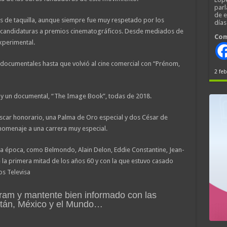
parl
de 
os de taquilla, aunque siempre fue muy respetado por los
día
las candidaturas a premios cinematográficos. Desde mediados de
Com
experimental.
documentales hasta que volvió al cine comercial con “Prénom,
2 feb
 y un documental, “The Image Book”, todas de 2018.
scar honorario, una Palma de Oro especial y dos César de
homenaje a una carrera muy especial.
la época, como Belmondo, Alain Delon, Eddie Constantine, Jean-
 la primera mitad de los años 60 y con la que estuvo casado
os Televisa
ram y mantente bien informado con las
atán, México y el Mundo…