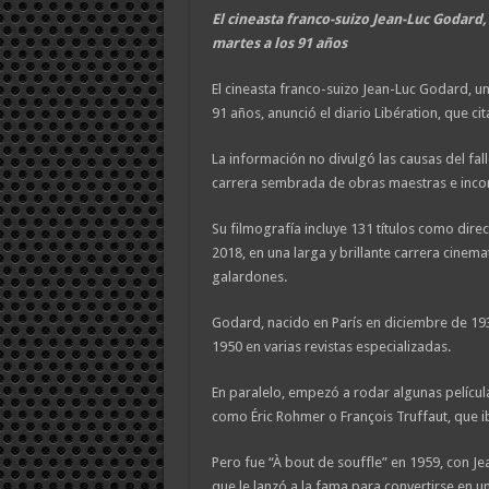
El cineasta franco-suizo Jean-Luc Godard
martes a los 91 años
El cineasta franco-suizo Jean-Luc Godard, u
91 años, anunció el diario Libération, que ci
La información no divulgó las causas del fall
carrera sembrada de obras maestras e inco
Su filmografía incluye 131 títulos como dire
2018, en una larga y brillante carrera cinem
galardones.
Godard, nacido en París en diciembre de 19
1950 en varias revistas especializadas.
En paralelo, empezó a rodar algunas películ
como Éric Rohmer o François Truffaut, que i
Pero fue “À bout de souffle” en 1959, con J
que le lanzó a la fama para convertirse en 