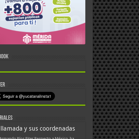
BOOK
TER
RIALES
 llamada y sus coordenadas
Armando Ríos Piter Respecto a México, ha