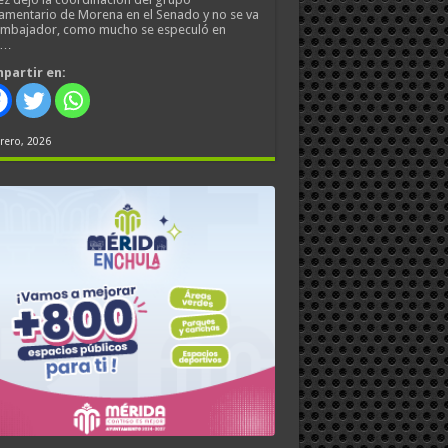
amentario de Morena en el Senado y no se va
embajador, como mucho se especuló en
s…
partir en:
rero, 2026