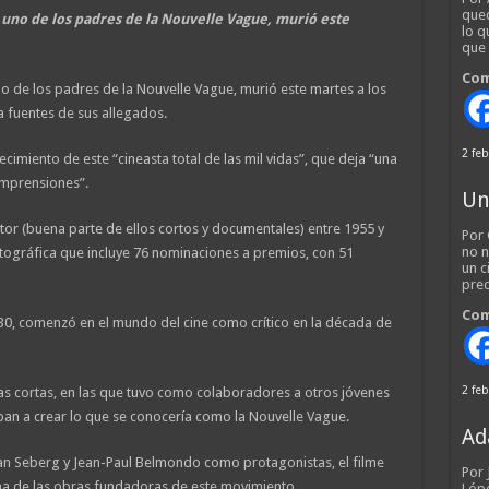
qued
, uno de los padres de la Nouvelle Vague, murió este
lo q
que
Com
no de los padres de la Nouvelle Vague, murió este martes a los
ta fuentes de sus allegados.
2 feb
ecimiento de este “cineasta total de las mil vidas”, que deja “una
mprensiones”.
Un
ctor (buena parte de ellos cortos y documentales) entre 1955 y
Por 
no n
atográfica que incluye 76 nominaciones a premios, con 51
un c
pred
Com
30, comenzó en el mundo del cine como crítico en la década de
2 feb
as cortas, en las que tuvo como colaboradores a otros jóvenes
ban a crear lo que se conocería como la Nouvelle Vague.
Ad
ean Seberg y Jean-Paul Belmondo como protagonistas, el filme
Por
una de las obras fundadoras de este movimiento.
Lópe