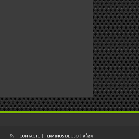
CONTACTO
|
TERMINOS DE USO
|
สล็อต