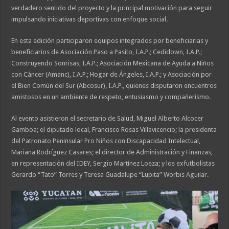
verdadero sentido del proyecto y la principal motivación para seguir
impulsando iniciativas deportivas con enfoque social.
En esta edición participaron equipos integrados por beneficiarias y
beneficiarios de Asociación Paso a Pasito, I.A.P.; Cedidown, I.A.P.;
Construyendo Sonrisas, I.A.P.; Asociación Mexicana de Ayuda a Niños
con Cáncer (Amanc), I.A.P.; Hogar de Ángeles, I.A.P.; y Asociación por
el Bien Común del Sur (Abcosur), I.A.P., quienes disputaron encuentros
amistosos en un ambiente de respeto, entusiasmo y compañerismo.
Al evento asistieron el secretario de Salud, Miguel Alberto Alcocer
Gamboa; el diputado local, Francisco Rosas Villavicencio; la presidenta
del Patronato Peninsular Pro Niños con Discapacidad Intelectual,
Mariana Rodríguez Casares; el director de Administración y Finanzas,
en representación del IDEY, Sergio Martínez Loeza; y los exfutbolistas
Gerardo “Tato” Torres y Teresa Guadalupe “Lupita” Worbis Aguilar.