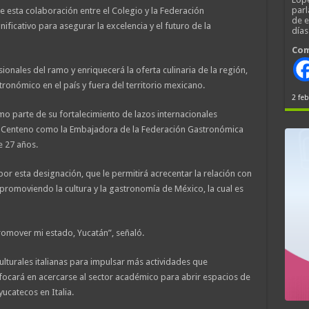
parl
e esta colaboración entre el Colegio y la Federación
de 
icativo para asegurar la excelencia y el futuro de la
día
Com
sionales del ramo y enriquecerá la oferta culinaria de la región,
onómico en el país y fuera del territorio mexicano.
2 feb
o parte de su fortalecimiento de lazos internacionales
la Centeno como la Embajadora de la Federación Gastronómica
e 27 años.
r esta designación, que le permitirá acrecentar la relación con
promoviendo la cultura y la gastronomía de México, la cual es
omover mi estado, Yucatán”, señaló.
lturales italianas para impulsar más actividades que
ocará en acercarse al sector académico para abrir espacios de
ucatecos en Italia.