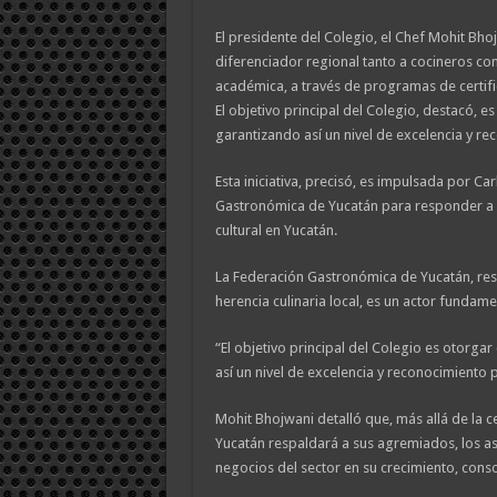
El presidente del Colegio, el Chef Mohit Bho
diferenciador regional tanto a cocineros c
académica, a través de programas de certif
El objetivo principal del Colegio, destacó, es
garantizando así un nivel de excelencia y re
Esta iniciativa, precisó, es impulsada por Ca
Gastronómica de Yucatán para responder a la
cultural en Yucatán.
La Federación Gastronómica de Yucatán, resa
herencia culinaria local, es un actor fundame
“El objetivo principal del Colegio es otorgar
así un nivel de excelencia y reconocimiento 
Mohit Bhojwani detalló que, más allá de la ce
Yucatán respaldará a sus agremiados, los as
negocios del sector en su crecimiento, conso