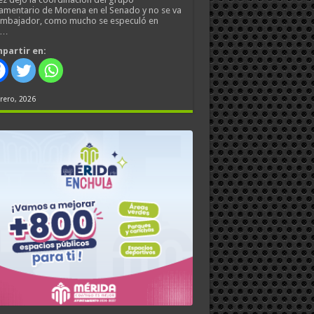
amentario de Morena en el Senado y no se va
embajador, como mucho se especuló en
s…
partir en:
rero, 2026