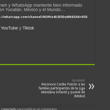
gram y WhatsApp mantente bien informado
n en Yucatán, México y el Mundo…
s://whatsapp.com/channel/0029Va4U2E5DuMRdGhKr033i
YouTube
y
Tiktok
SIGUIENTE
Reconoce Cecilia Patrón a las
familias participantes de la Liga
Meridana Infantil y Juvenil de
Béisbol
r
conectado
para publicar un comentario.