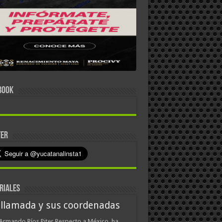
BOOK
TER
RIALES
 llamada y sus coordenadas
Armando Ríos Piter Respecto a México, ha