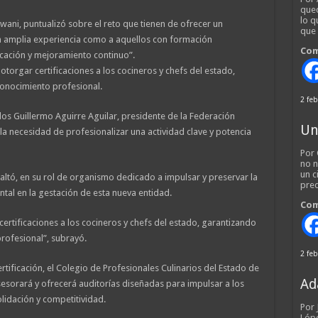
qued
lo q
jwani, puntualizó sobre el reto que tienen de ofrecer un
que
on amplia experiencia como a aquellos con formación
Com
icación y mejoramiento continuo”.
 otorgar certificaciones a los cocineros y chefs del estado,
conocimiento profesional.
2 feb
rlos Guillermo Aguirre Aguilar, presidente de la Federación
Un
 necesidad de profesionalizar una actividad clave y potencia
Por 
no n
un c
ltó, en su rol de organismo dedicado a impulsar y preservar la
pred
ntal en la gestación de esta nueva entidad.
Com
 certificaciones a los cocineros y chefs del estado, garantizando
profesional”, subrayó.
2 feb
rtificación, el Colegio de Profesionales Culinarios del Estado de
Ad
esorará y ofrecerá auditorías diseñadas para impulsar a los
lidación y competitividad.
Por
Lópe