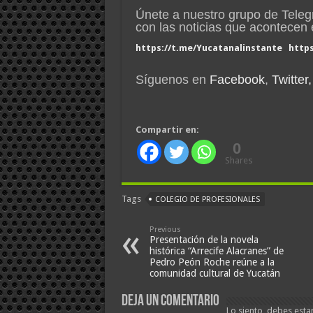
Únete a nuestro grupo de Tele
con las noticias que acontece
https://t.me/Yucatanalinstante
http
Síguenos en
Facebook
,
Twitter,
Compartir en:
0
Shares
Tags
COLEGIO DE PROFESIONALES
Previous
Presentación de la novela
histórica “Arrecife Alacranes” de
Pedro Peón Roche reúne a la
comunidad cultural de Yucatán
Deja un comentario
Lo siento, debes esta