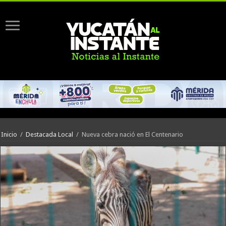
Inicio
/
Destacada Local
/
Nueva cebra nació en El Centenario