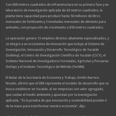
Con 600 metros cuadrados de infraestructura en su primera fase y un
laboratorio de investigación aplicada de 65 metros cuadrados, la
planta tiene capacidad para producir hasta 50 millones de litros
mensuales de fertilizante y 3 toneladas mensuales de alimento para
animales, con proyección de crecimiento a 850 metros cuadrados.
La operación genera 13 empleos directos altamente especializados, y
se integra a un ecosistema de innovación que incluye al Sistema de
Investigación, Innovación y Desarrollo Tecnológico de Yucatán
(Siidetey), el Centro de Investigación Científica de Yucatán (CICY), el
Instituto Nacional de Investigadores Forestales, Agrícolas y Pecuarias
(Inifap) y el Instituto Tecnológico de Mérida (TecNM).
El titular de la Secretaría de Economía y Trabajo, Ermilo Barrera
Novelo, afirmó que el IEM representa el modelo de desarrollo que se
busca establecer en Yucatán, al ser empresas con valor agregado,
que cuidan el medio ambiente y apuestan por la investigación
aplicada. “Es la prueba de que innovación y sostenibilidad pueden ir
de la mano para transformar nuestra economía”, dijo.