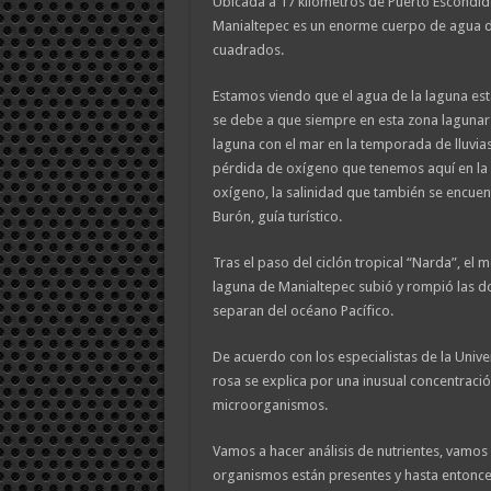
Ubicada a 17 kilómetros de Puerto Escondid
Manialtepec es un enorme cuerpo de agua d
cuadrados.
Estamos viendo que el agua de la laguna está
se debe a que siempre en esta zona lagunar
laguna con el mar en la temporada de lluvias
pérdida de oxígeno que tenemos aquí en la 
oxígeno, la salinidad que también se encuen
Burón, guía turístico.
Tras el paso del ciclón tropical “Narda”, el m
laguna de Manialtepec subió y rompió las d
separan del océano Pacífico.
De acuerdo con los especialistas de la Unive
rosa se explica por una inusual concentració
microorganismos.
Vamos a hacer análisis de nutrientes, vamos
organismos están presentes y hasta entonc