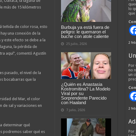
o, Oaxaca, la laguna de
qued
e más de 15 kilómetros
lo q
que
Com
 teñida de color rosa, esto
Burbuja ya está fuera de
peligro: le quemaron el
 hay una conexión de la
buche con atole caliente
 y este efecto se debe a la
2 feb
25 julio, 2026
laguna, la pérdida de
tra aquí”, comentó Agustín
Un
Por 
no n
es pasado, el nivel de la
un c
pred
os bocabarras que la
¿Quién es Anastasia
Com
Kostromitina? La Modelo
Viral por su
Sorprendente Parecido
rsidad del Mar, el color
con Haaland
n de sal y variaciones en
2 feb
7 julio, 2026
Ad
 a determinar qué
Por
es podremos saber qué es
Lópe