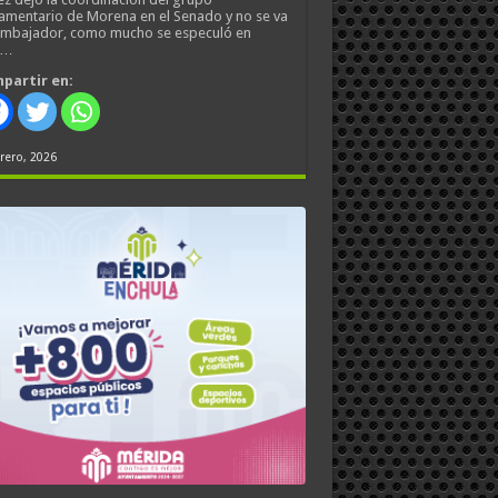
amentario de Morena en el Senado y no se va
embajador, como mucho se especuló en
s…
partir en:
rero, 2026