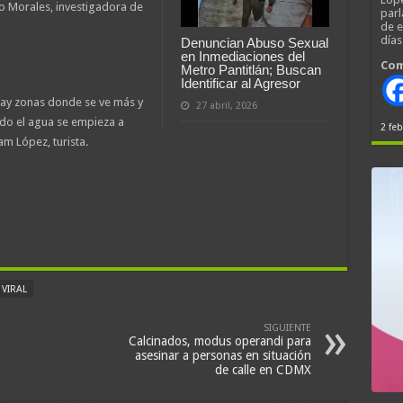
o Morales, investigadora de
parl
de 
día
Denuncian Abuso Sexual
en Inmediaciones del
Com
Metro Pantitlán; Buscan
Identificar al Agresor
hay zonas donde se ve más y
27 abril, 2026
o el agua se empieza a
2 feb
m López, turista.
VIRAL
SIGUIENTE
Calcinados, modus operandi para
asesinar a personas en situación
de calle en CDMX