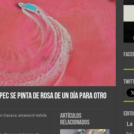
FACE
TWIT
ec se pinta de rosa de un día para otro
EDITO
Artículos
en Oaxaca: amaneció teñida
relacionados
La
Por 