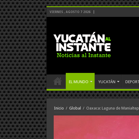
VIERNES , AGOSTO 7 2026
EL MUNDO
YUCATÁN
DEPOR
Inicio
/
Global
/
Oaxaca: Laguna de Manialtepe