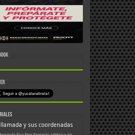
BOOK
TER
RIALES
 llamada y sus coordenadas
Armando Ríos Piter Respecto a México, ha