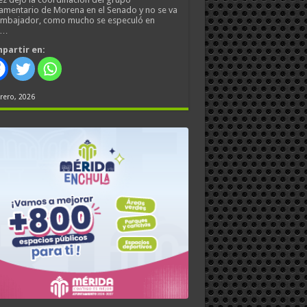
amentario de Morena en el Senado y no se va
embajador, como mucho se especuló en
s…
partir en:
rero, 2026