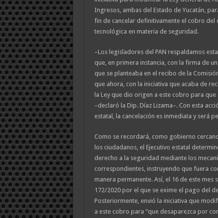
Ingresos, ambas del Estado de Yucatán, para 
fin de cancelar definitivamente el cobro del
tecnológica en materia de seguridad.
–Los legisladores del PAN respaldamos esta 
que, en primera instancia, con la firma de u
que se planteaba en el recibo de la Comisión
que ahora, con la iniciativa que acaba de re
la Ley que dio origen a este cobro para qu
–declaró la Dip. Díaz Lizama–. Con esta acción
estatal, la cancelación es inmediata y será 
Como se recordará, como gobierno cercano 
los ciudadanos, el Ejecutivo estatal determin
derecho a la seguridad mediante los mecan
correspondientes, instruyendo que fuera co
manera permanente. Así, el 16 de este mes s
172/2020 por el que se exime el pago del de
Posteriormente, envió la iniciativa que modif
a este cobro para “que desaparezca por com