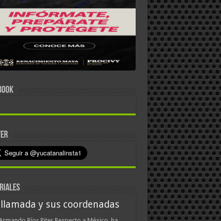
BOOK
TER
RIALES
 llamada y sus coordenadas
Armando Ríos Piter Respecto a México, ha