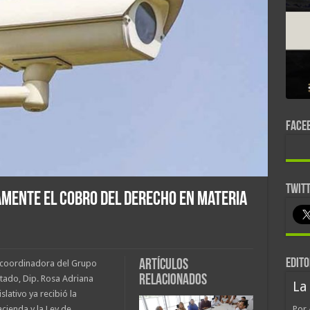
FACE
TWIT
vamente el cobro del derecho en materia
EDITO
Artículos
a coordinadora del Grupo
relacionados
tado, Dip. Rosa Adriana
La
lativo ya recibió la
acienda y la Ley de
Por 