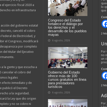
qued
el ejercicio fiscal 2020 a
lo q
 derecho en infraestructura
que
Com
Congreso del Estado
fortalece el diálogo por
acción del gobierno estatal
los derechos y el
desarrollo de los pueblos
n decreto, canceló el cobro
2 feb
mayas
 Federal de Electricidad, y
6 agosto, 2026
cibir el Congreso, modificará
Un
e desaparezca por completo
Por 
 del titular del Ejecutivo
no n
permanente.
un c
pred
a la gente y que escucha a
Com
Gobierno del Estado
ó cancelar el cobro del
ofrece más de 100
ismos legales
cursos gratuitos en línea
para prestadores
n efecto inmediato y de
2 feb
turísticos
e publicó el Decreto
6 agosto, 2026
recho a la seguridad.
Ad
icará la Ley que dio origen
Por
pleto y no se cobre ni
Lópe