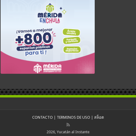
CONTACTO
|
TERMINOS DE USO
|
สล็อต
2026, Yucatán al Instante