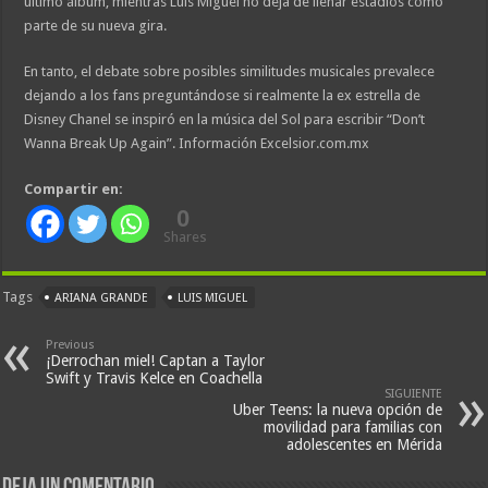
último álbum, mientras Luis Miguel no deja de llenar estadios como
parte de su nueva gira.
En tanto, el debate sobre posibles similitudes musicales prevalece
dejando a los fans preguntándose si realmente la ex estrella de
Disney Chanel se inspiró en la música del Sol para escribir “Don’t
Wanna Break Up Again”. Información Excelsior.com.mx
Compartir en:
0
Shares
Tags
ARIANA GRANDE
LUIS MIGUEL
Previous
¡Derrochan miel! Captan a Taylor
Swift y Travis Kelce en Coachella
SIGUIENTE
Uber Teens: la nueva opción de
movilidad para familias con
adolescentes en Mérida