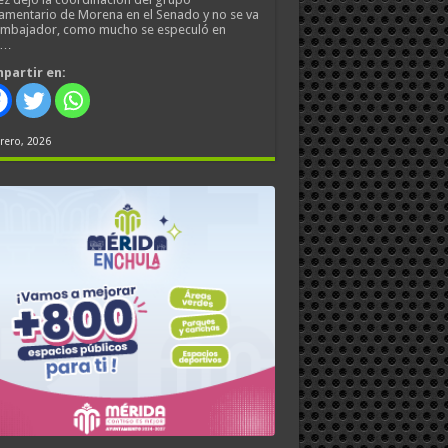
amentario de Morena en el Senado y no se va
embajador, como mucho se especuló en
s…
partir en:
rero, 2026