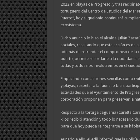
2022 en playas de Progreso, y tras recibir 
tortuguero del Centro de Estudios del Mar No
Puerto”, hoy el quelonio continuará cumplien
ecosistema.
Dicho anuncio lo hizo el alcalde Julián Zacar
sociales, resaltando que esta acción es de 
además de refrendar el compromiso de la co
puerto, permite recordarle a la ciudadanía 
todas y todos nos involucremos en el cuida
Empezando con acciones sencillas como evitar
y playas, respetar a la fauna, o bien, partic
actividades que el Ayuntamiento de Progreso
corporación proponen para preservar la nat
Respecto a la tortuga caguama (Caretta Car
kilos recibió atención y todo lo necesario d
para que hoy pueda reintegrarse a su hábita
Aunado a ello, el edil informó que la Policí