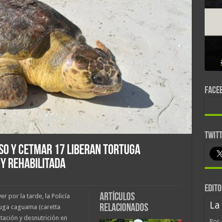
FACE
TWIT
so y Cetmar 17 liberan tortuga
y rehabilitada
EDITO
Artículos
 por la tarde, la Policía
La
relacionados
tuga caguama (caretta
tación y desnutrición en
Por 