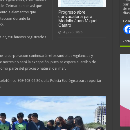
parl
l Cetmar, tan es así que
de 
Progreso abre
iento a elementos que
día
convocatoria para
tección durante la
Medalla Juan Miguel
Com
22.
Castro
4 junio, 2026
n 22,750 huevos registrados
2 feb
que la corporación continuará reforzando las vigilancias y
 nortes no será la excepción, pues se espera el arribo de
como parte del proceso natural del mar.
telefónico 969 103 62 86 de la Policía Ecológica para reportar
.