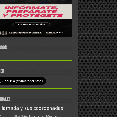
BOOK
TER
RIALES
 llamada y sus coordenadas
Armando Ríos Piter Respecto a México, ha