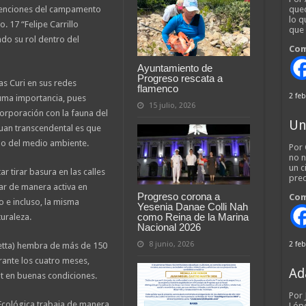
atenciones del campamento
qued
lo q
. 17 “Felipe Carrillo
que
do su rol dentro del
Com
Ayuntamiento de
Progreso rescata a
ías Curi en sus redes
flamenco
2 feb
suma importancia, pues
15 julio, 2026
rporación con la fauna del
Un
cuan transcendental es que
do del medio ambiente.
Por 
no n
un c
 tirar basura en las calles
pred
ipar de manera activa en
Progreso corona a
Com
 e incluso, la misma
Yesenia Danae Colli Nah
como Reina de la Marina
uraleza.
Nacional 2026
8 junio, 2026
2 feb
etta) hembra de más de 150
urante los cuatro meses,
Ad
t en buenas condiciones.
Por
a Ecológica trabaja de manera
Lópe